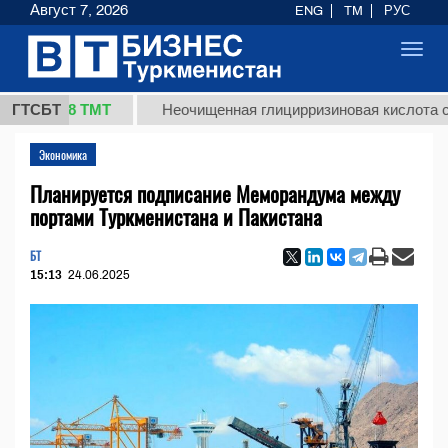
Август 7, 2026
ENG
TM
РУС
Toggl
navig
7,8 ТМТ
ГТСБТ
Неочищенная глицирризиновая кислота солодко
Экономика
Планируется подписание Меморандума между
портами Туркменистана и Пакистана
БТ
15:13
24.06.2025