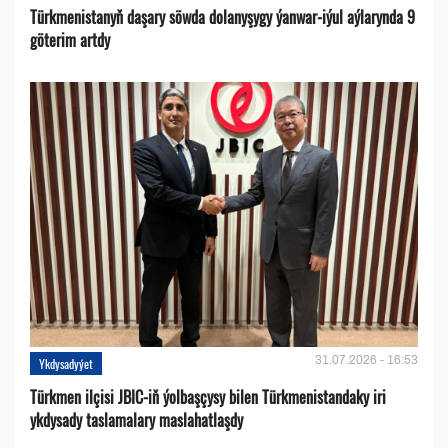
Türkmenistanyň daşary söwda dolanyşygy ýanwar-iýul aýlarynda 9
göterim artdy
31.07.2026 - 16:53
Ykdysadyýet
Türkmen ilçisi JBIC-iň ýolbaşçysy bilen Türkmenistandaky iri
ykdysady taslamalary maslahatlaşdy