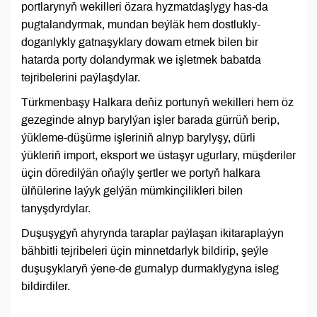
portlarynyň wekilleri özara hyzmatdaşlygy has-da
pugtalandyrmak, mundan beýläk hem dostlukly-
doganlykly gatnaşyklary dowam etmek bilen bir
hatarda porty dolandyrmak we işletmek babatda
tejribelerini paýlaşdylar.
Türkmenbaşy Halkara deňiz portunyň wekilleri hem öz
gezeginde alnyp barylýan işler barada gürrüň berip,
ýükleme-düşürme işleriniň alnyp barylyşy, dürli
ýükleriň import, eksport we üstaşyr ugurlary, müşderiler
üçin döredilýän oňaýly şertler we portyň halkara
ülňülerine laýyk gelýän mümkinçilikleri bilen
tanyşdyrdylar.
Duşuşygyň ahyrynda taraplar paýlaşan ikitaraplaýyn
bähbitli tejribeleri üçin minnetdarlyk bildirip, şeýle
duşuşyklaryň ýene-de gurnalyp durmaklygyna isleg
bildirdiler.