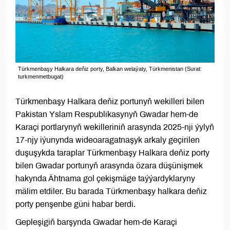
Türkmenbaşy Halkara deňiz porty, Balkan welaýaty, Türkmenistan (Surat:
turkmenmetbugat)
Türkmenbaşy Halkara deňiz portunyň wekilleri bilen
Pakistan Yslam Respublikasynyň Gwadar hem-de
Karaçi portlarynyň wekilleriniň arasynda 2025-nji ýylyň
17-njy iýunynda wideoaragatnaşyk arkaly geçirilen
duşuşykda taraplar Türkmenbaşy Halkara deňiz porty
bilen Gwadar portunyň arasynda özara düşünişmek
hakynda Ähtnama gol çekişmäge taýýardyklaryny
mälim etdiler. Bu barada Türkmenbaşy halkara deňiz
porty penşenbe güni habar berdi.
Gepleşigiň barşynda Gwadar hem-de Karaçi