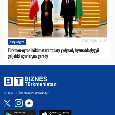
28.07.2026 - 11:53
Ykdysadyýet
Türkmen-eýran hökümetara topary ykdysady hyzmatdaşlygyň
geljekki ugurlaryna garady
© 2026 BT. Ähli hukuklar goralandyr.