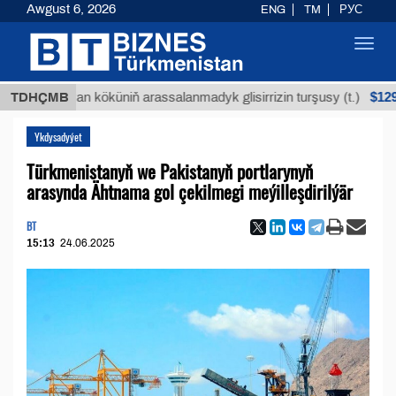
Awgust 6, 2026
ENG
TM
РУС
Toggl
navig
$12935,18
Buýan köküniň arassalanmadyk glisirrizin turşusy (t.)
TDHÇMB
Ykdysadyýet
Türkmenistanyň we Pakistanyň portlarynyň
arasynda Ähtnama gol çekilmegi meýilleşdirilýär
BT
15:13
24.06.2025