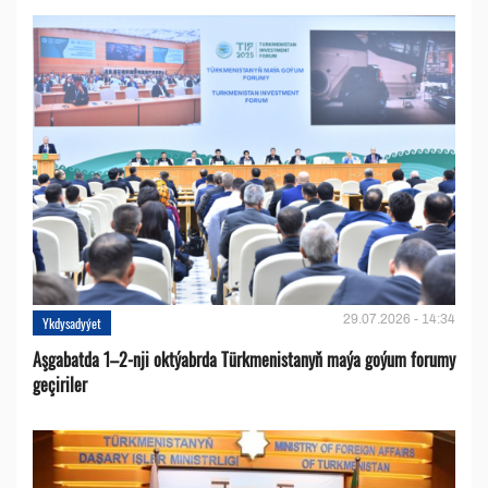
29.07.2026 - 14:34
Ykdysadyýet
Aşgabatda 1–2-nji oktýabrda Türkmenistanyň maýa goýum forumy
geçiriler