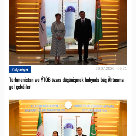
29.07.2026 - 09:21
Ykdysadyýet
Türkmenistan we ÝTÖB özara düşünişmek hakynda bäş Ähtnama
gol çekdiler