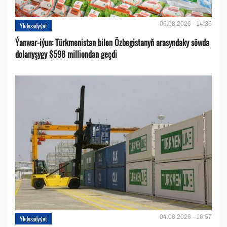
05.08.2026 - 14:35
Ykdysadyýet
Ýanwar-iýun: Türkmenistan bilen Özbegistanyň arasyndaky söwda
dolanyşygy $598 milliondan geçdi
04.08.2026 - 16:57
Ykdysadyýet