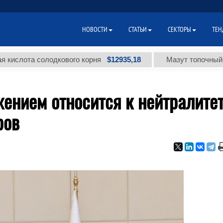
НОВОСТИ
СТАТЬИ
СЕКТОРЫ
ТЕН
$12935,18
та солодкового корня
Мазут топочный малосер
ением относится к нейтралите
ров