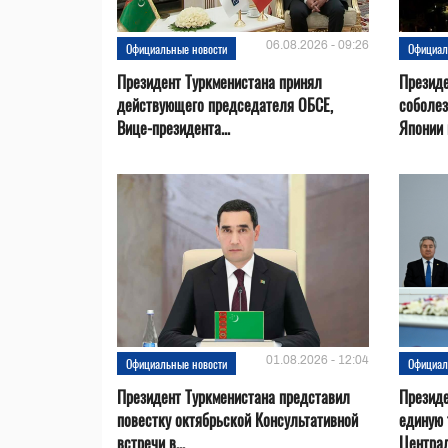
06.08.2026 - 09:26
Официальные новости
Официал
Президент Туркменистана принял
Президе
действующего председателя ОБСЕ,
соболез
Вице-президента...
Японии в
01.08.2026 - 12:04
Официальные новости
Официал
Президент Туркменистана представил
Презид
повестку октябрьской Консультативной
единую 
встречи в...
Центра