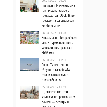
06.08.2026 - 09:26
Президент Туркменистана
принял действующего
председателя ОБСЕ, Вице-
президента Швейцарской
Конфедерации
05.08.2026 - 14:35
Январь-июнь: Товарооборот
между Туркменистаном и
Узбекистаном превысил
$598 млн
05.08.2026 - 11:11
Посол Туркменистана
обсудил с главой JATA
организацию прямого
авиасообщения
05.08.2026 - 11:09
В Дашогузе построят
комплекс по производству
аммиачной селитры и
карбамида