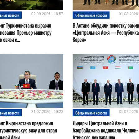
02.08.2026 - 16:57
01.08.2026 
ьные новости
Официальные новости
нт Туркменистана выразил
В Астане обсудили повестку самми
нования Премьер-министру
«Центральная Азия — Республика
 связи с...
Корея»
31.07.2026 - 19:23
31.07.2026 
ьные новости
Официальные новости
ент Кыргызстана предложил
Лидеры Центральной Азии и
туристическую визу для стран
Азербайджана подписали Чолпон-
льной Азии
Атинскую декларацию