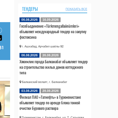
ТЕНДЕРЫ
ПОКАЗАТЬ ВСЕ
06.08.2026
16.09.2026
Гособъединение «Türkmengallaönümleri»
объявляет международный тендер на закупку
фостоксина
г. Ашхабад, Арчабил шаёлы 92
06.08.2026
26.08.2026
Хякимлик города Балканабат объявляет тендер
на строительство жилых домов коттеджного
типа
Балканский велаят, г. Балканабат
03.08.2026
28.08.2026
Филиал ПАО «Татнефть» в Туркменистане
объявляет тендер по аренде блока тонкой
очистки бурового раствора
Туркменистан, г. Балканабад, ул. Т. Сатылова,