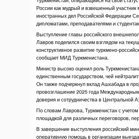
Туркменистан, опирающийся на свой статус
России как мудрый и взвешенный участник
иностранных дел Российской Федерации Се
дипломатами, преподавателями и студент
Выступление главы российского внешнепол
Лавров поделился своим взглядом на теку
конструктивное развитие туркмено-российс
сообщает МИД Туркменистана.
Министр высоко оценил роль Туркменистана
единственным государством, чей нейтрали
Он также подчеркнул вклад Ашхабада в пр
провозглашение 2025 года Международным 
доверия и сотрудничества в Центральной А
По словам Лаврова, Туркменистан с учетом 
площадкой для различных переговоров, пе
В завершение выступления российский мини
оперативную помощь в организации выезда 