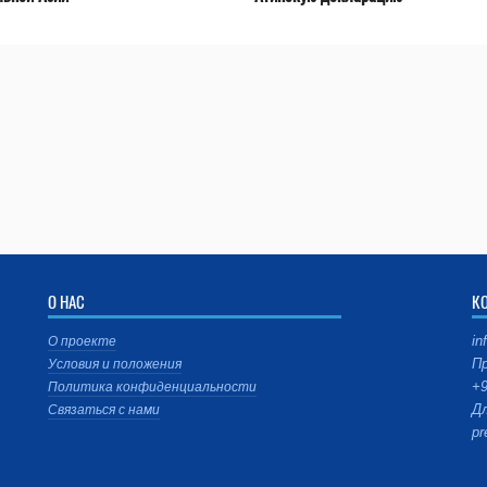
О НАС
К
in
О проекте
Пр
Условия и положения
+9
Политика конфиденциальности
Дл
Связаться с нами
pr