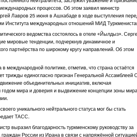
 постоянного нейтралитета, заслужил уважение и признание
 международных процессов. Об этом заявил министр
ргей Лавров 25 июня в Ашхабаде в ходе выступления пере
ами Института международных отношений МИД Туркмениста
итического ведомства состоялось в отеле «Йылдыз». Серг
щие мировые тенденции, подчеркнув динамичное и
кого партнёрства по широкому кругу направлений. Об этом
 в международной политике, отметив, что страна остаётся
тет трижды единогласно признан Генеральной Ассамблеей 
одвижение объединительных инициатив, включая
годом мира и доверия и выдвижение концепции зоны мира
зии.
своего уникального нейтрального статуса мог бы стать
редает ТАСС.
стр выразил благодарность туркменскому руководству за
граждан России из Ирана в связи с напряжённой ситуацие