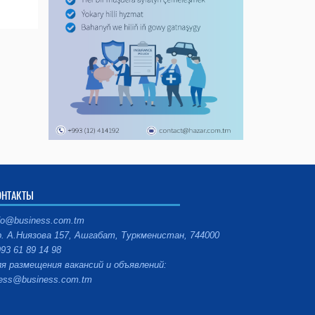
ОНТАКТЫ
fo@business.com.tm
. А.Ниязова 157, Ашгабат, Туркменистан, 744000
93 61 89 14 98
я размещения вакансий и объявлений:
ess@business.com.tm