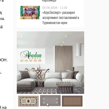
 в
05.08.2026 - 11:02
«АгроЭкспорт» расширил
д
ассортимент поставляемой в
на.
Туркменистан муки
ей
ООН.
,
й на