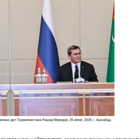
нных дел Туркменистана Рашид Мередов, 25 июня, 2025 г., Ашхабад,