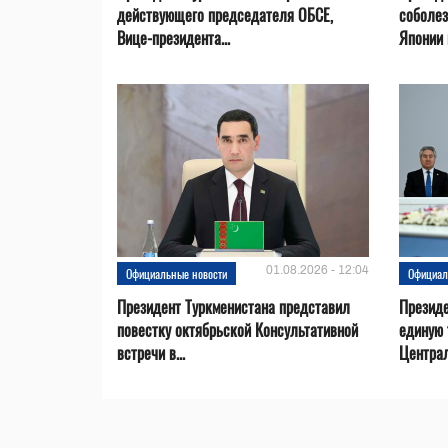
действующего председателя ОБСЕ,
соболез
Вице-президента...
Японии в
01.08.2026 - 12:04
Официальные новости
Официал
Президент Туркменистана представил
Презид
повестку октябрьской Консультативной
единую 
встречи в...
Центра