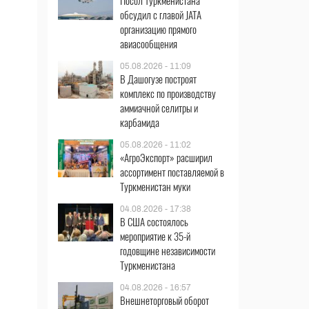
Посол Туркменистана
обсудил с главой JATA
организацию прямого
авиасообщения
05.08.2026 - 11:09
В Дашогузе построят
комплекс по производству
аммиачной селитры и
карбамида
05.08.2026 - 11:02
«АгроЭкспорт» расширил
ассортимент поставляемой в
Туркменистан муки
04.08.2026 - 17:38
В США состоялось
мероприятие к 35-й
годовщине независимости
Туркменистана
04.08.2026 - 16:57
Внешнеторговый оборот