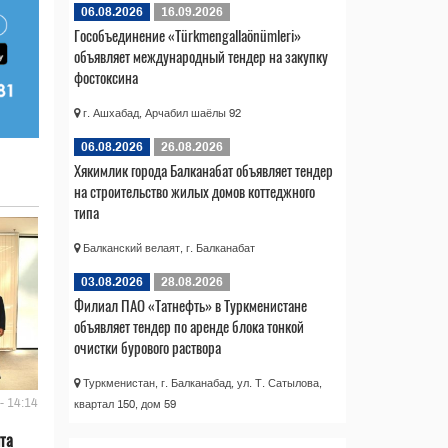
06.08.2026
16.09.2026
Гособъединение «Türkmengallaönümleri»
объявляет международный тендер на закупку
фостоксина
г. Ашхабад, Арчабил шаёлы 92
06.08.2026
26.08.2026
Хякимлик города Балканабат объявляет тендер
на строительство жилых домов коттеджного
типа
Балканский велаят, г. Балканабат
03.08.2026
28.08.2026
Филиал ПАО «Татнефть» в Туркменистане
объявляет тендер по аренде блока тонкой
очистки бурового раствора
Туркменистан, г. Балканабад, ул. Т. Сатылова,
- 14:14
квартал 150, дом 59
та