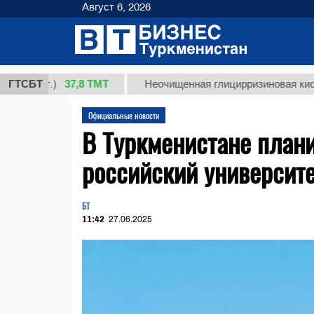
Август 6, 2026
37,8 ТМТ
(кг.)
ГТСБТ
Неочищенная глицирризиновая кислота с
Официальные новости
В Туркменистане плани
российский университ
БТ
11:42
27.06.2025