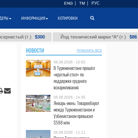
ENG
TM
РУС
ДЕРЫ
ИНФОРМАЦИЯ
КОТИРОВКИ
$300
$86 000
ый (т.)
Йод технический марки "А" (т.)
НОВОСТИ
ПОКАЗАТЬ ВСЕ
06.08.2026 - 10:55
В Туркменистане прошёл
«круглый стол» по
поддержке грудного
вскармливания
05.08.2026 - 14:35
Январь-июнь: Товарооборот
между Туркменистаном и
Узбекистаном превысил
$598 млн
05.08.2026 - 11:11