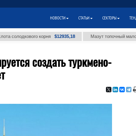
НОВОСТИ
СТАТЬИ
СЕКТОРЫ
ТЕН
$12935,18
олодкового корня
Мазут топочный малосернист
руется создать туркмено-
ет