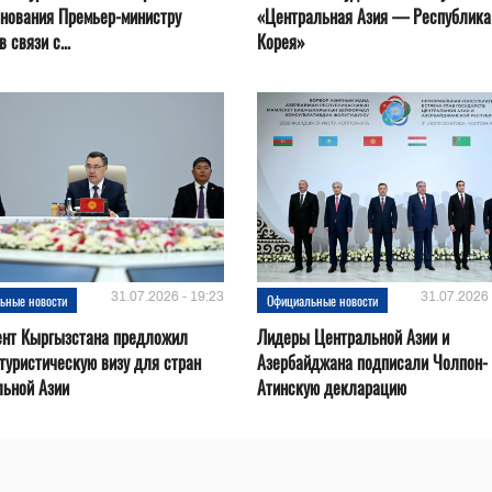
нования Премьер-министру
«Центральная Азия — Республика
 связи с...
Корея»
31.07.2026 - 19:23
31.07.2026 
ьные новости
Официальные новости
ент Кыргызстана предложил
Лидеры Центральной Азии и
туристическую визу для стран
Азербайджана подписали Чолпон-
льной Азии
Атинскую декларацию