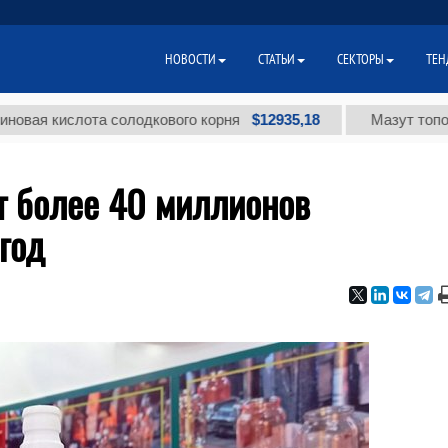
НОВОСТИ
СТАТЬИ
СЕКТОРЫ
ТЕН
$12935,18
кислота солодкового корня
Мазут топочный ма
т более 40 миллионов
год