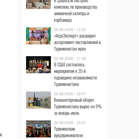
В Дашогузе построят
комплекс по производству
аммиачной селитры и
карбамида
05.08.2026 - 11:02
«АгроЭкспорт» расширил
ассортимент поставляемой в
Туркменистан муки
04.08.2026 - 17:38
В США состоялось
мероприятие к 35-й
годовщине независимости
Туркменистана
04.08.2026 - 16:57
Внешнеторговый оборот
Туркменистана вырос на 9%
за январь-июль
04.08.2026 - 16:07
Туркменские
предприниматели
я