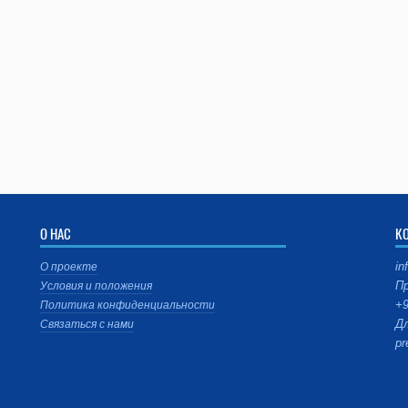
О НАС
К
in
О проекте
Пр
Условия и положения
+9
Политика конфиденциальности
Дл
Связаться с нами
pr