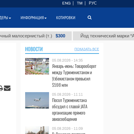
ENG
TM
РУС
ДЕРЫ
ИНФОРМАЦИЯ
КОТИРОВКИ
$300
$
лосернистый (т.)
Йод технический марки "А" (т.)
НОВОСТИ
ПОКАЗАТЬ ВСЕ
05.08.2026 - 14:35
Январь-июнь: Товарооборот
между Туркменистаном и
Узбекистаном превысил
$598 млн
05.08.2026 - 11:11
Посол Туркменистана
обсудил с главой JATA
организацию прямого
авиасообщения
05.08.2026 - 11:09