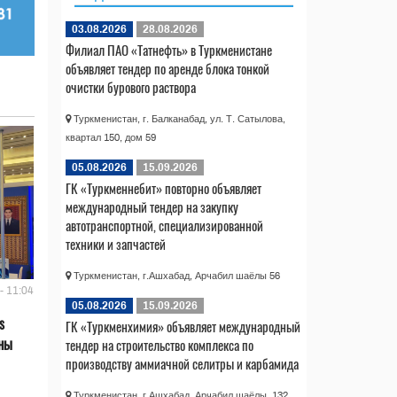
03.08.2026
28.08.2026
Филиал ПАО «Татнефть» в Туркменистане
объявляет тендер по аренде блока тонкой
очистки бурового раствора
Туркменистан, г. Балканабад, ул. Т. Сатылова,
квартал 150, дом 59
05.08.2026
15.09.2026
ГК «Туркменнебит» повторно объявляет
международный тендер на закупку
автотранспортной, специализированной
техники и запчастей
Туркменистан, г.Ашхабад, Арчабил шаёлы 56
- 11:04
05.08.2026
15.09.2026
s
ГК «Туркменхимия» объявляет международный
аны
тендер на строительство комплекса по
производству аммиачной селитры и карбамида
Туркменистан, г.Ашхабад, Арчабил шаёлы, 132