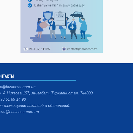
ОНТАКТЫ
fo@business.com.tm
. А.Ниязова 157, Ашгабат, Туркменистан, 744000
93 61 89 14 98
я размещения вакансий и объявлений:
ess@business.com.tm