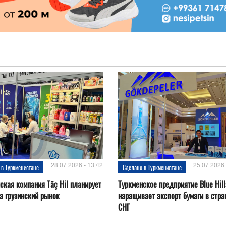
28.07.2026 - 13:42
25.07.2026 
 в Туркменистане
Сделано в Туркменистане
ская компания Täç Hil планирует
Туркменское предприятие Blue Hill
а грузинский рынок
наращивает экспорт бумаги в стр
СНГ