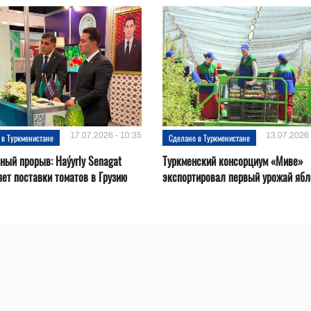
17.07.2026 - 10:35
13.07.2026 
 в Туркменистане
Сделано в Туркменистане
ный прорыв: Haýyrly Senagat
Туркменский консорциум «Миве»
ет поставки томатов в Грузию
экспортировал первый урожай ябл