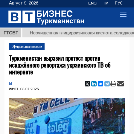
Август 9, 2026
ENG
TM
РУС
Toggl
navig
ГТСБТ
Неочищенная глицирризиновая кислота солодкового кор
Официальные новости
Туркменистан выразил протест против
искажённого репортажа украинского ТВ об
интернете
БТ
23:07
08.07.2025