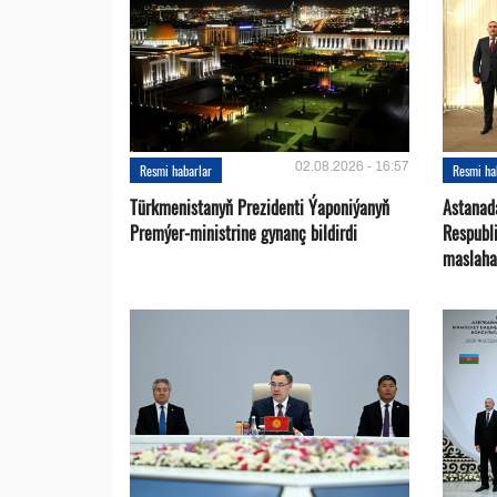
02.08.2026 - 16:57
Resmi habarlar
Resmi ha
Türkmenistanyň Prezidenti Ýaponiýanyň
Astanad
Premýer-ministrine gynanç bildirdi
Respubli
maslaha