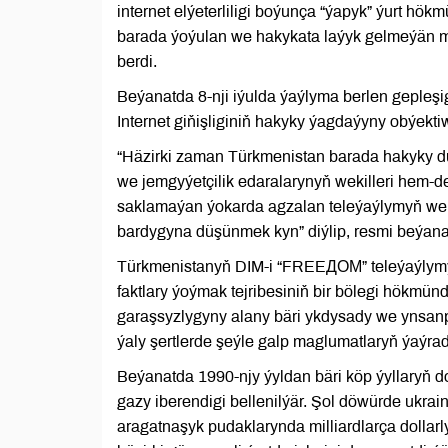
internet elýeterliligi boýunça “ýapyk” ýurt hö
barada ýoýulan we hakykata laýyk gelmeýän ma
berdi.
Beýanatda 8-nji iýulda ýaýlyma berlen gepleşi
Internet giňişliginiň hakyky ýagdaýyny obýekti
“Häzirki zaman Türkmenistan barada hakyky d
we jemgyýetçilik edaralarynyň wekilleri hem-de 
saklamaýan ýokarda agzalan teleýaýlymyň weki
bardygyna düşünmek kyn” diýlip, resmi beýana
Türkmenistanyň DIM-i “FREEДОМ” teleýaýlymynyň
faktlary ýoýmak tejribesiniň bir bölegi hökmü
garaşsyzlygyny alany bäri ykdysady we ynsanp
ýaly şertlerde şeýle galp maglumatlaryň ýaýra
Beýanatda 1990-njy ýyldan bäri köp ýyllaryň
gazy iberendigi bellenilýär. Şol döwürde ukra
aragatnaşyk pudaklarynda milliardlarça dollarl