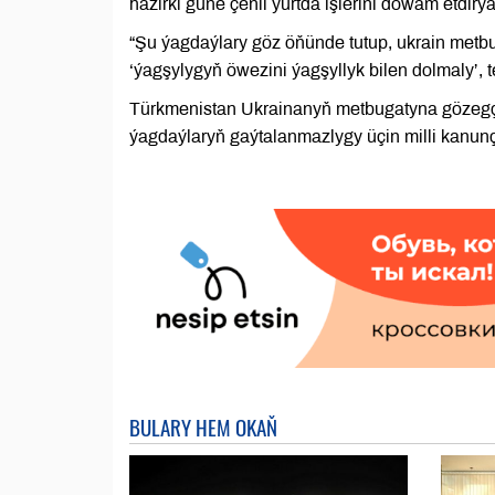
häzirki güne çenli ýurtda işlerini dowam etdirýä
“Şu ýagdaýlary göz öňünde tutup, ukrain metbu
‘ýagşylygyň öwezini ýagşyllyk bilen dolmaly’, t
Türkmenistan Ukrainanyň metbugatyna gözegçil
ýagdaýlaryň gaýtalanmazlygy üçin milli kanunçy
BULARY HEM OKAŇ