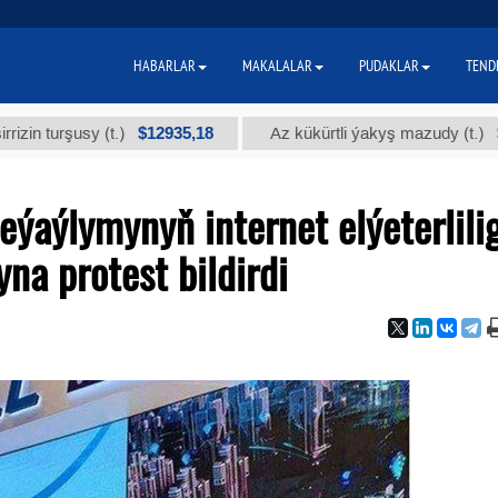
HABARLAR
MAKALALAR
PUDAKLAR
TEND
$12935,18
$300
rşusy (t.)
Az kükürtli ýakyş mazudy (t.)
eýaýlymynyň internet elýeterlili
na protest bildirdi