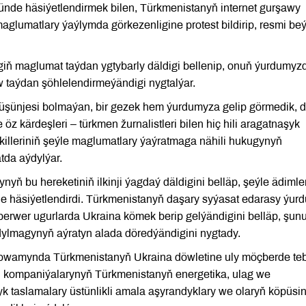
kmünde häsiýetlendirmek bilen, Türkmenistanyň internet gurşawy
glumatlary ýaýlymda görkezenligine protest bildirip, resmi be
giň maglumat taýdan ygtybarly däldigi bellenip, onuň ýurdumyz
w taýdan şöhlelendirmeýändigi nygtalýar.
üşünjesi bolmaýan, bir gezek hem ýurdumyza gelip görmedik, 
öz kärdeşleri – türkmen žurnalistleri bilen hiç hili aragatnaşyk
lleriniň şeýle maglumatlary ýaýratmaga nähili hukugynyň
tda aýdylýar.
 bu hereketiniň ilkinji ýagdaý däldigini belläp, şeýle ädimler
nde häsiýetlendirdi. Türkmenistanyň daşary syýasat edarasy ýur
erwer ugurlarda Ukraina kömek berip gelýändigini belläp, şun
dylmagynyň aýratyn alada döredýändigini nygtady.
 dowamynda Türkmenistanyň Ukraina döwletine uly möçberde te
in kompaniýalarynyň Türkmenistanyň energetika, ulag we
yk taslamalary üstünlikli amala aşyrandyklary we olaryň köpüsin