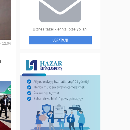
Biznes täzelikleriňizi bize ýollaň!
UGRATMAK
- 12:04
n