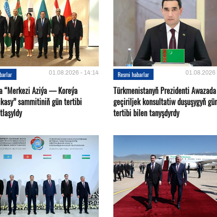
01.08.2026 - 14:14
01.08.2026 
barlar
Resmi habarlar
a “Merkezi Aziýa — Koreýa
Türkmenistanyň Prezidenti Awazada
kasy” sammitiniň gün tertibi
geçiriljek konsultatiw duşuşygyň gü
tlaşyldy
tertibi bilen tanyşdyrdy