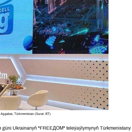
, Aşgabat, Türkmenistan (Surat: BT)
enbe güni Ukrainanyň "FREEДОМ" teleýaýlymynyň Türkmenistany