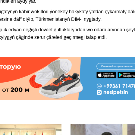
ndikleri aýdylýar.
gatynyň käbir wekilleri ýönekeý hakykaty ýatdan çykarmaly däld
ersine däl” diýip, Türkmenistanyň DIM-i nygtady.
ik edýän degişli döwlet gulluklaryndan we edaralaryndan şeý
lygyň çäginde zerur çäreleri geçirmegi talap etdi.