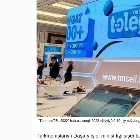
“TürkmenTEL 2022” halkara sergi, 2022-nji ýylyň 9-10-njy noýabry
Türkmenistanyň Daşary işler ministrligi siş