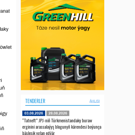
ýanat
daky
döwlet
i
duň
uň
TENDERLER
ÄHLISI
bigy
03.08.2026
28.08.2026
“Tatneft” JPJ-niň Türkmenistandaky buraw
erginini arassalaýyş blogunyň kärendesi boýunça
iň
bäsleşik yglan edýär