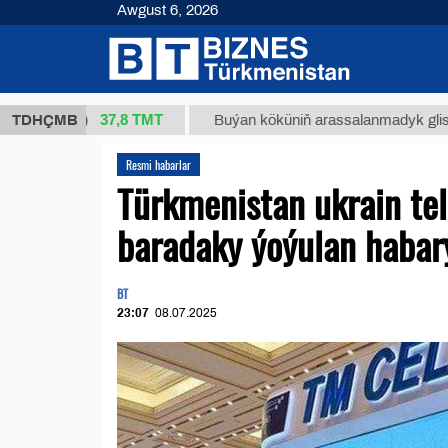
Awgust 6, 2026
37,8 ТМТ
 (kg.)
TDHÇMB
Buýan köküniň arassalanmadyk glisirrizin tu
Resmi habarlar
Türkmenistan ukrain tel
baradaky ýoýulan habary
BT
23:07
08.07.2025