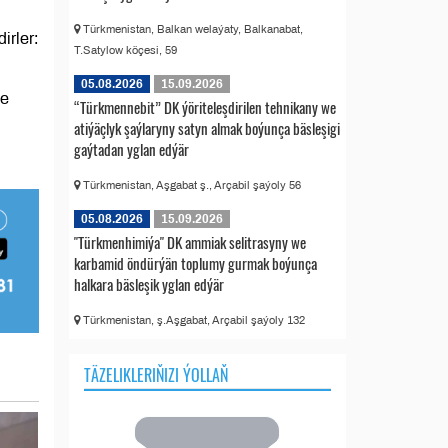
Türkmenistan, Balkan welaýaty, Balkanabat,
irler:
T.Satylow köçesi, 59
05.08.2026
15.09.2026
le
“Türkmennebit” DK ýöriteleşdirilen tehnikany we
atiýäçlyk şaýlaryny satyn almak boýunça bäsleşigi
gaýtadan yglan edýär
Türkmenistan, Aşgabat ş., Arçabil şaýoly 56
05.08.2026
15.09.2026
"Türkmenhimiýa" DK ammiak selitrasyny we
karbamid öndürýän toplumy gurmak boýunça
halkara bäsleşik yglan edýär
Türkmenistan, ş.Aşgabat, Arçabil şaýoly 132
TÄZELIKLERIŇIZI ÝOLLAŇ