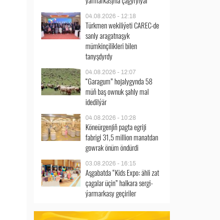
ýarmarkasyna çagyrylýar
04.08.2026 - 12:18
Türkmen wekiliýeti CAREC-de
sanly aragatnaşyk
mümkinçilikleri bilen
tanyşdyrdy
04.08.2026 - 12:07
“Garagum” hojalygynda 58
müň baş ownuk şahly mal
idedilýär
04.08.2026 - 10:28
Köneürgenjiň pagta egriji
fabrigi 31,5 million manatdan
gowrak önüm öndürdi
03.08.2026 - 16:15
Aşgabatda “Kids Expo: ähli zat
çagalar üçin” halkara sergi-
ýarmarkasy geçiriler