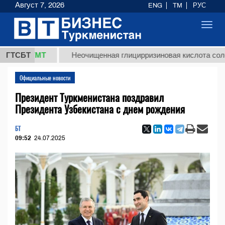
Август 7, 2026
ENG
TM
РУС
Toggl
navig
,8 ТМТ
ГТСБТ
Неочищенная глицирризиновая кислота солодково
Официальные новости
Президент Туркменистана поздравил
Президента Узбекистана с днем рождения
БТ
09:52
24.07.2025