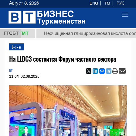
Август 8, 2026
ENG
TM
РУС
Toggl
navig
8 ТМТ
ГТСБТ
Неочищенная глицирризиновая кислота солодковог
Бизнес
На LLDC3 состоится Форум частного сектора
БТ
11:04
02.08.2025