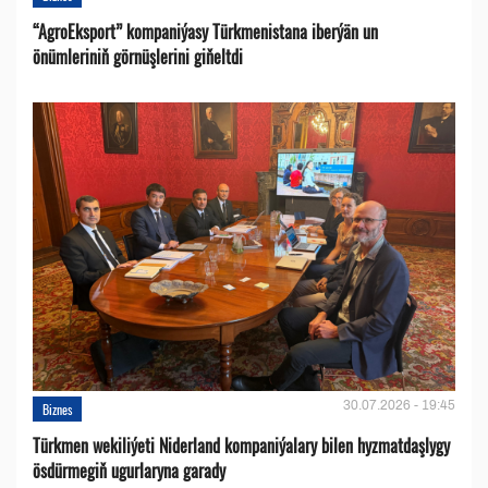
“AgroEksport” kompaniýasy Türkmenistana iberýän un
önümleriniň görnüşlerini giňeltdi
30.07.2026 - 19:45
Biznes
Türkmen wekiliýeti Niderland kompaniýalary bilen hyzmatdaşlygy
ösdürmegiň ugurlaryna garady