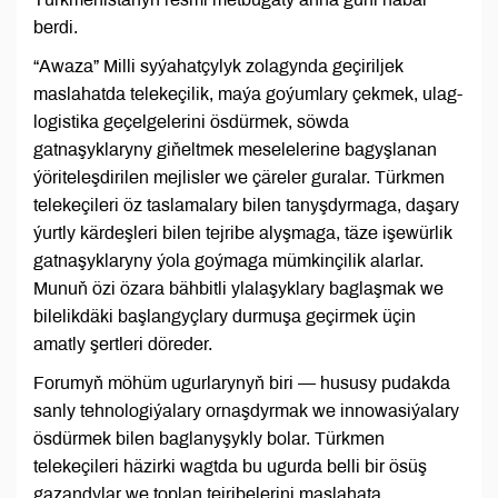
berdi.
“Awaza” Milli syýahatçylyk zolagynda geçiriljek
maslahatda telekeçilik, maýa goýumlary çekmek, ulag-
logistika geçelgelerini ösdürmek, söwda
gatnaşyklaryny giňeltmek meselelerine bagyşlanan
ýöriteleşdirilen mejlisler we çäreler guralar. Türkmen
telekeçileri öz taslamalary bilen tanyşdyrmaga, daşary
ýurtly kärdeşleri bilen tejribe alyşmaga, täze işewürlik
gatnaşyklaryny ýola goýmaga mümkinçilik alarlar.
Munuň özi özara bähbitli ylalaşyklary baglaşmak we
bilelikdäki başlangyçlary durmuşa geçirmek üçin
amatly şertleri döreder.
Forumyň möhüm ugurlarynyň biri — hususy pudakda
sanly tehnologiýalary ornaşdyrmak we innowasiýalary
ösdürmek bilen baglanyşykly bolar. Türkmen
telekeçileri häzirki wagtda bu ugurda belli bir ösüş
gazandylar we toplan tejribelerini maslahata