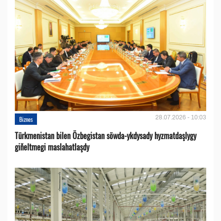
28.07.2026 - 10:03
Biznes
Türkmenistan bilen Özbegistan söwda-ykdysady hyzmatdaşlygy
giňeltmegi maslahatlaşdy