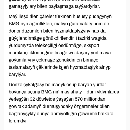
gatnaşyjylary bilen paýlaşmaga taýýardyrlar.
Meýilleşdirilen çäreler türkmen hususy pudagynyň
BMG-nyň agentlikleri, maliýe guramalary hem-de
donor düzümleri bilen hyzmatdaşlygyny has-da
güýçlendirmäge gönükdirilendir. Häzirki wagtda
ýurdumyzda telekeçiligi ösdürmäge, eksport
mümkinçiliklerini giňeltmäge we daşary ýurt maýa
goýumlaryny çekmäge gönükdirilen birnäçe
taslamalaryň çäklerinde işjeň hyzmatdaşlyk alnyp
barylýar.
Deňze çykalgasy bolmadyk ösüp barýan ýurtlar
boýunça üçünji BMG-niň maslahaty – dürli yklymlarda
ýerleşýän 32 döwletde ýaşaýan 570 milliondan
gowrak adamyň durmuşyndaky özgertmeler bilen
baglanyşykly dünýä ähmiýetli giň göwrümli halkara
forumdyr.