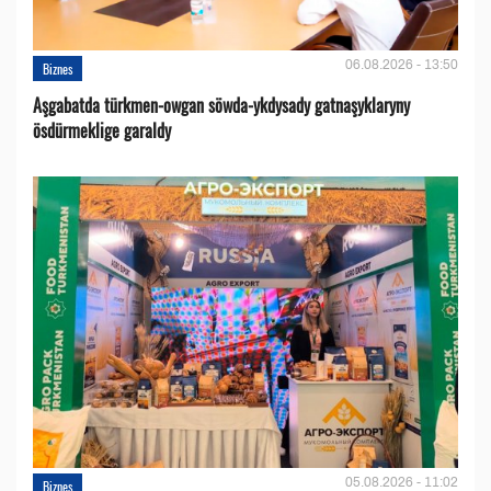
06.08.2026 - 13:50
Biznes
Aşgabatda türkmen-owgan söwda-ykdysady gatnaşyklaryny
ösdürmeklige garaldy
05.08.2026 - 11:02
Biznes