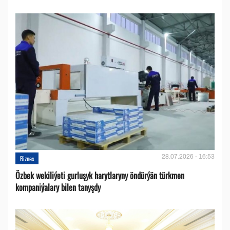
28.07.2026 - 16:53
Biznes
Özbek wekiliýeti gurluşyk harytlaryny öndürýän türkmen
kompaniýalary bilen tanyşdy