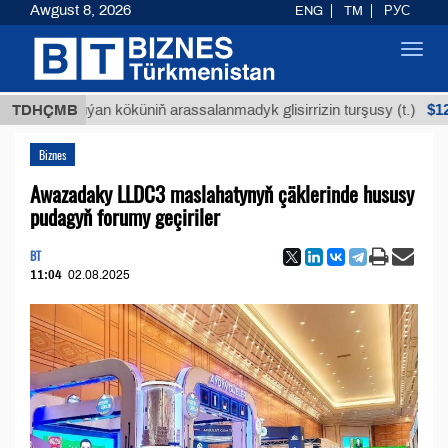
Awgust 8, 2026
ENG
TM
РУС
Toggl
navig
$12935,18
TDHÇMB
Buýan köküniň arassalanmadyk glisirrizin turşusy (t.)
Biznes
Awazadaky LLDC3 maslahatynyň çäklerinde hususy
pudagyň forumy geçiriler
BT
11:04
02.08.2025