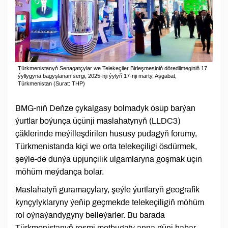
Türkmenistanyň Senagatçylar we Telekeçiler Birleşmesiniň döredilmeginiň 17
ýyllygyna bagyşlanan sergi, 2025-nji ýylyň 17-nji marty, Aşgabat,
Türkmenistan (Surat: THP)
BMG-niň Deňze çykalgasy bolmadyk ösüp barýan
ýurtlar boýunça üçünji maslahatynyň (LLDC3)
çäklerinde meýilleşdirilen hususy pudagyň forumy,
Türkmenistanda kiçi we orta telekeçiligi ösdürmek,
şeýle-de dünýä üpjünçilik ulgamlaryna goşmak üçin
möhüm meýdança bolar.
Maslahatyň guramaçylary, şeýle ýurtlaryň geografik
kynçylyklaryny ýeňip geçmekde telekeçiligiň möhüm
rol oýnaýandygyny belleýärler. Bu barada
Türkmenistanyň resmi metbugaty anna güni habar