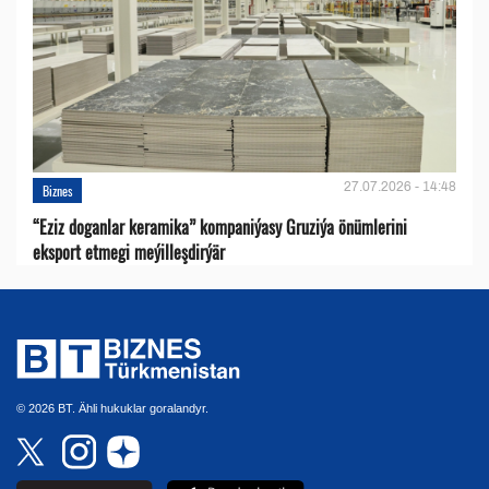
27.07.2026 - 14:48
Biznes
“Eziz doganlar keramika” kompaniýasy Gruziýa önümlerini
eksport etmegi meýilleşdirýär
© 2026 BT. Ähli hukuklar goralandyr.