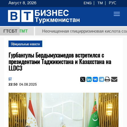
Август 8, 2026
ENG
TM
РУС
Toggl
navig
,8 ТМТ
ГТСБТ
Неочищенная глицирризиновая кислота солодково
Официальные новости
Гурбангулы Бердымухамедов встретился с
президентами Таджикистана и Казахстана на
LLDC3
БТ
22:50
04.08.2025