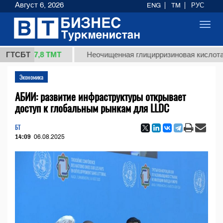
Август 6, 2026
ENG
TM
РУС
Toggl
navig
37,8 ТМТ
ГТСБТ
Неочищенная глицирризиновая кислота солодк
Экономика
АБИИ: развитие инфраструктуры открывает
доступ к глобальным рынкам для LLDC
БТ
14:09
06.08.2025