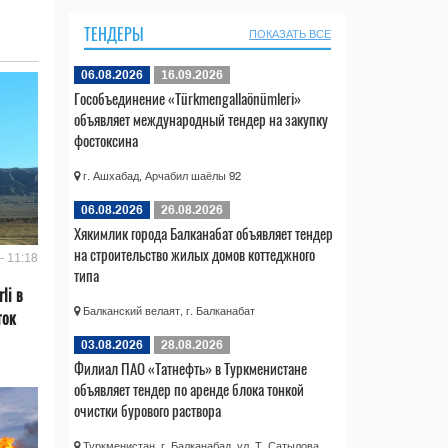
ТЕНДЕРЫ
ПОКАЗАТЬ ВСЕ
06.08.2026
16.09.2026
Гособъединение «Türkmengallaönümleri»
объявляет международный тендер на закупку
фостоксина
г. Ашхабад, Арчабил шаёлы 92
06.08.2026
26.08.2026
Хякимлик города Балканабат объявляет тендер
на строительство жилых домов коттеджного
- 11:18
типа
li в
Балканский велаят, г. Балканабат
ток
03.08.2026
28.08.2026
Филиал ПАО «Татнефть» в Туркменистане
объявляет тендер по аренде блока тонкой
очистки бурового раствора
Туркменистан, г. Балканабад, ул. Т. Сатылова,