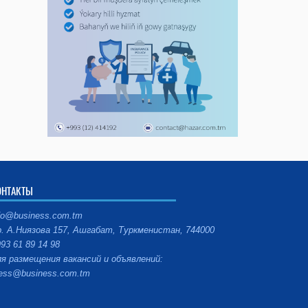
ОНТАКТЫ
fo@business.com.tm
. А.Ниязова 157, Ашгабат, Туркменистан, 744000
93 61 89 14 98
я размещения вакансий и объявлений:
ess@business.com.tm