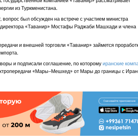
 с государственной компанией «Таванир» рассматривает
ергии из Туркменистана.
, вопрос был обсужден на встрече с участием министра
о директора «Таванир» Мостафы Раджаби Машхади и члена
ередачи и внешней торговли «Таванир» займется проработ
импорта.
оворы и подписали соглашение, по которому
иранские комп
лектропередачи «Мары–Мешхед» от Мары до границы с Иран