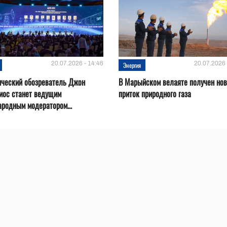
20.07.2026 - 14:46
20.07.2026 
Энергия
ический обозреватель Джон
В Марыйском велаяте получен но
иос станет ведущим
приток природного газа
родным модератором...