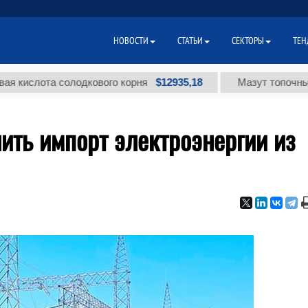
НОВОСТИ
СТАТЬИ
СЕКТОРЫ
ТЕН
$12935,18
лота солодкового корня
Мазут топочный малос
ить импорт электроэнергии из