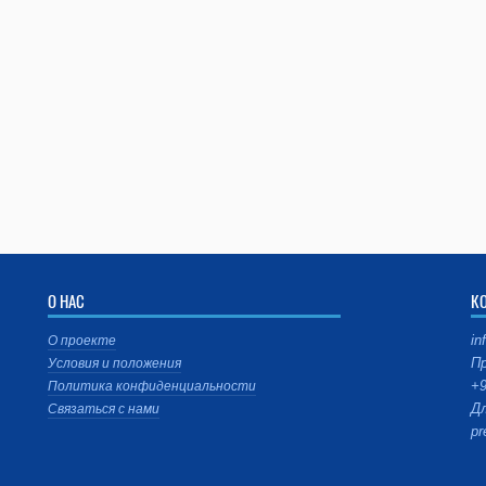
О НАС
К
in
О проекте
Пр
Условия и положения
+9
Политика конфиденциальности
Дл
Связаться с нами
pr