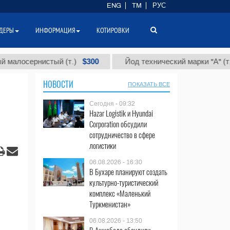
ENG
TM
РУС
ДЕРЫ
ИНФОРМАЦИЯ
КОТИРОВКИ
$300
$86 
ернистый (т.)
Йод технический марки "А" (т.)
НОВОСТИ
ПОКАЗАТЬ ВСЕ
Сегодня - 09:32
Hazar Logistik и Hyundai
Corporation обсудили
сотрудничество в сфере
логистики
06.08.2026 - 16:30
В Бухаре планируют создать
культурно-туристический
комплекс «Маленький
Туркменистан»
06.08.2026 - 13:50