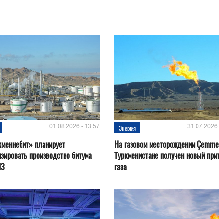
01.08.2026 - 13:57
31.07.2026 
Энергия
кменнебит» планирует
На газовом месторождении Çemmer
зировать производство битума
Туркменистане получен новый при
ПЗ
газа