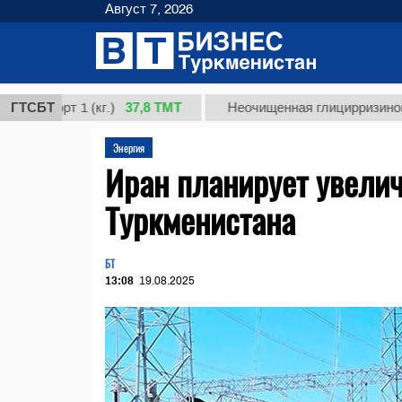
Август 7, 2026
37,8 ТМТ
орт 1 (кг.)
ГТСБТ
Неочищенная глицирризиновая кис
Энергия
Иран планирует увелич
Туркменистана
БТ
13:08
19.08.2025