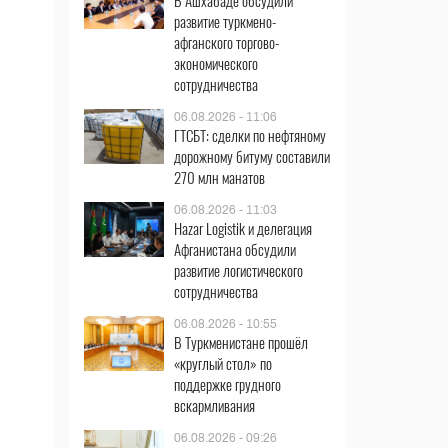
В Ашхабаде обсудили
развитие туркмено-
афганского торгово-
экономического
сотрудничества
06.08.2026 - 11:06
ГТСБТ: сделки по нефтяному
дорожному битуму составили
270 млн манатов
06.08.2026 - 11:03
Hazar Logistik и делегация
Афганистана обсудили
развитие логистического
сотрудничества
06.08.2026 - 10:55
В Туркменистане прошёл
«круглый стол» по
поддержке грудного
вскармливания
06.08.2026 - 09:26