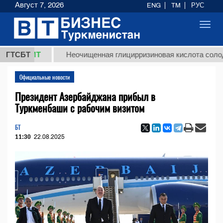
Август 7, 2026
ENG
TM
РУС
Toggl
navig
 ТМТ
ГТСБТ
Неочищенная глицирризиновая кислота солодкового
Официальные новости
Президент Азербайджана прибыл в
Туркменбаши с рабочим визитом
БТ
11:30
22.08.2025