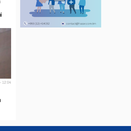
a
i
- 12:04
n