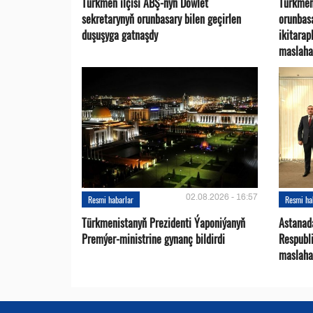
Türkmen ilçisi ABŞ-nyň Döwlet
Türkmen
sekretarynyň orunbasary bilen geçirlen
orunbas
duşuşyga gatnaşdy
ikitara
maslaha
02.08.2026 - 16:57
Resmi habarlar
Resmi ha
Türkmenistanyň Prezidenti Ýaponiýanyň
Astanad
Premýer-ministrine gynanç bildirdi
Respubli
maslaha