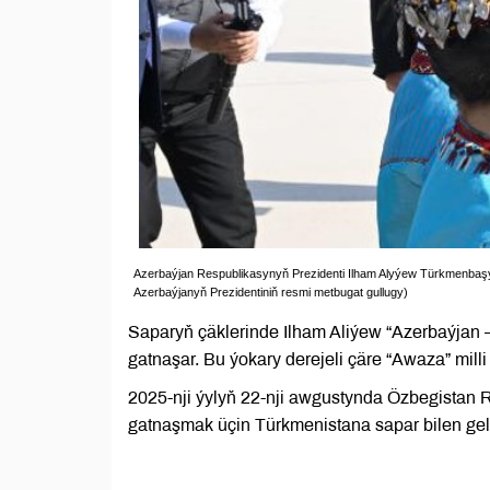
Azerbaýjan Respublikasynyň Prezidenti Ilham Alyýew Türkmenbaşy 
Azerbaýjanyň Prezidentiniň resmi metbugat gullugy)
Saparyň çäklerinde Ilham Aliýew “Azerbaýjan 
gatnaşar. Bu ýokary derejeli çäre “Awaza” milli
2025-nji ýylyň 22-nji awgustynda Özbegistan 
gatnaşmak üçin Türkmenistana sapar bilen gel