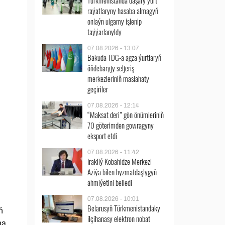
Türkmenistanda daşary ýurt
raýatlaryny hasaba almagyň
onlaýn ulgamy işlenip
taýýarlanyldy
07.08.2026 - 13:07
Bakuda TDG-ä agza ýurtlaryň
öňdebaryjy seljeriş
merkezleriniň maslahaty
geçiriler
07.08.2026 - 12:14
“Maksat deri” gön önümleriniň
70 göterimden gowragyny
eksport etdi
07.08.2026 - 11:42
Irakliý Kobahidze Merkezi
Aziýa bilen hyzmatdaşlygyň
ähmiýetini belledi
07.08.2026 - 10:01
Belarusyň Türkmenistandaky
ň
ilçihanasy elektron nobat
na