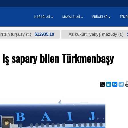
HABARLAR
MAKALALAR
PUDAKLAR
TEND
$12935,18
$300
sy (t.)
Az kükürtli ýakyş mazudy (t.)
 iş sapary bilen Türkmenbaşy