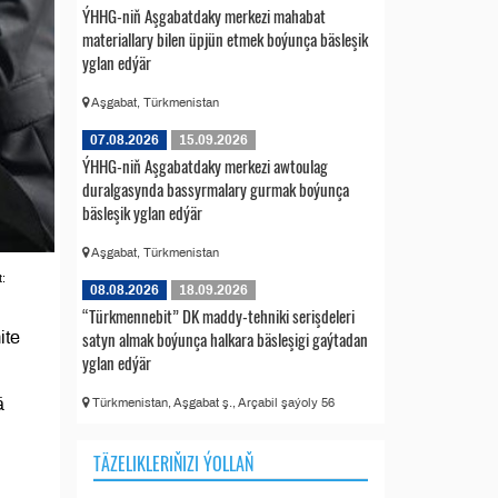
ÝHHG-niň Aşgabatdaky merkezi mahabat
materiallary bilen üpjün etmek boýunça bäsleşik
yglan edýär
Aşgabat, Türkmenistan
07.08.2026
15.09.2026
ÝHHG-niň Aşgabatdaky merkezi awtoulag
duralgasynda bassyrmalary gurmak boýunça
bäsleşik yglan edýär
Aşgabat, Türkmenistan
:
08.08.2026
18.09.2026
“Türkmennebit” DK maddy-tehniki serişdeleri
satyn almak boýunça halkara bäsleşigi gaýtadan
ite
yglan edýär
ä
Türkmenistan, Aşgabat ş., Arçabil şaýoly 56
TÄZELIKLERIŇIZI ÝOLLAŇ