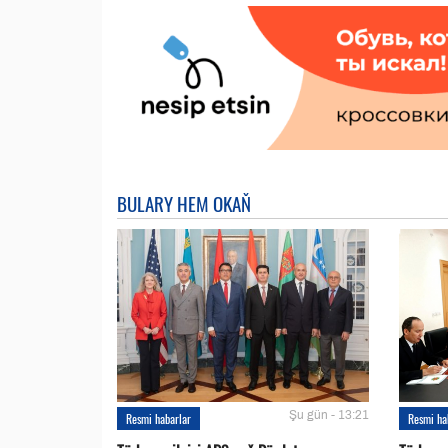
BULARY HEM OKAŇ
Şu gün - 13:21
Resmi habarlar
Resmi ha