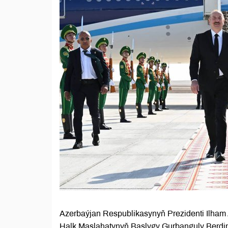
Azerbaýjan Respublikasynyň Prezidenti Ilham 
Halk Maslahatynyň Başlygy Gurbanguly Berdi