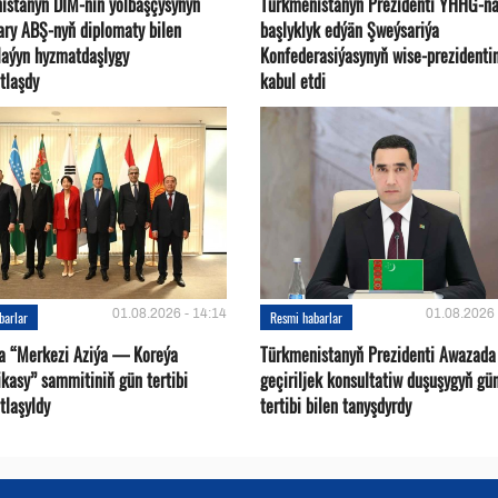
istanyň DIM-niň ýolbaşçysynyň
Türkmenistanyň Prezidenti ÝHHG-n
ary ABŞ-nyň diplomaty bilen
başlyklyk edýän Şweýsariýa
plaýyn hyzmatdaşlygy
Konfederasiýasynyň wise-prezidentin
tlaşdy
kabul etdi
01.08.2026 - 14:14
01.08.2026 
barlar
Resmi habarlar
a “Merkezi Aziýa — Koreýa
Türkmenistanyň Prezidenti Awazada
kasy” sammitiniň gün tertibi
geçiriljek konsultatiw duşuşygyň gü
tlaşyldy
tertibi bilen tanyşdyrdy