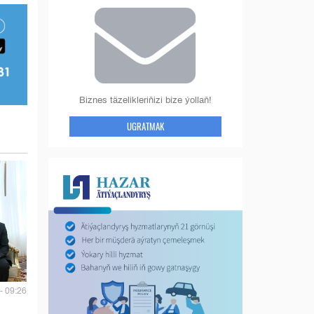
Biznes täzelikleriňizi bize ýollaň!
UGRATMAK
- 09:26