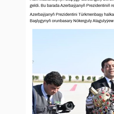
geldi. Bu barada Azerbaýjanyň Prezidentiniň r
Azerbaýjanyň Prezidentini Türkmenbaşy halkar
Başlygynyň orunbasary Nökerguly Atagulyýew h