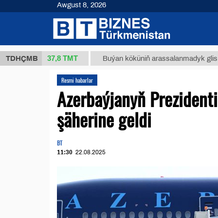
Awgust 8, 2026
37,8 ТМТ
kg.)
TDHÇMB
Buýan köküniň arassalanmadyk glisirrizin turşu
Resmi habarlar
Azerbaýjanyň Prezidenti
şäherine geldi
BT
11:30
22.08.2025