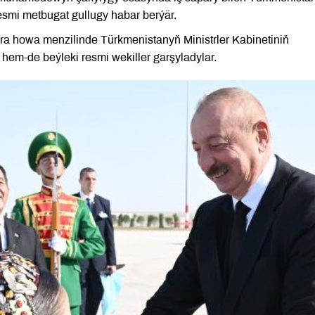
esmi metbugat gullugy habar berýär.
a howa menzilinde Türkmenistanyň Ministrler Kabinetiniň
em-de beýleki resmi wekiller garşyladylar.