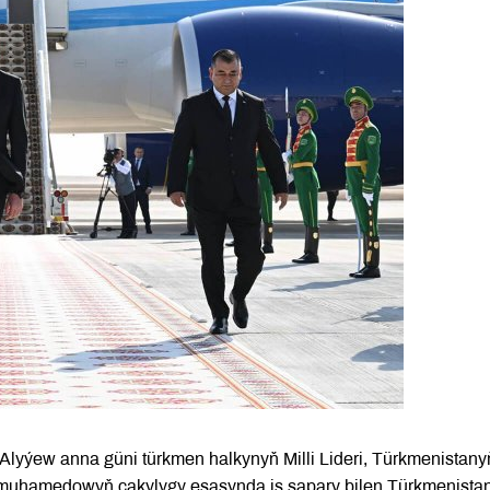
Alyýew anna güni türkmen halkynyň Milli Lideri, Türkmenistany
muhamedowyň çakylygy esasynda iş sapary bilen Türkmenista