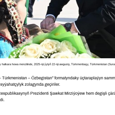
halkara howa menzilinde, 2025-nji ýylyň 22-nji awgusty, Türkmenbaşy, Türkmenistan (Surat
– Türkmenistan – Özbegistan” formatyndaky üçtaraplaýyn samm
 syýahatçylyk zolagynda geçiriler.
Respublikasynyň Prezidenti Şawkat Mirziýoýew hem degişli çär
di.