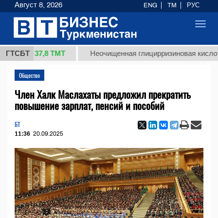
Август 8, 2026
ENG
TM
РУС
Toggl
navig
37,8 ТМТ
.)
ГТСБТ
Неочищенная глицирризиновая кислота соло
Общество
Член Халк Маслахаты предложил прекратить
повышение зарплат, пенсий и пособий
БТ
11:36
20.09.2025