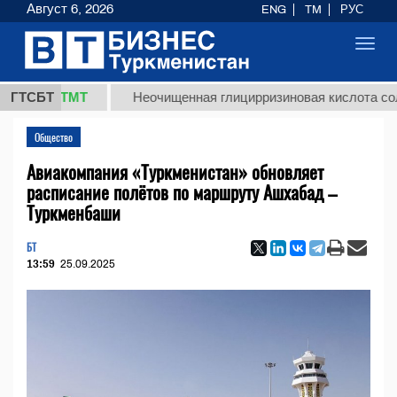
Август 6, 2026
ENG
TM
РУС
Toggl
navig
7,8 ТМТ
ГТСБТ
Неочищенная глицирризиновая кислота солодков
Общество
Авиакомпания «Туркменистан» обновляет
расписание полётов по маршруту Ашхабад –
Туркменбаши
БТ
13:59
25.09.2025