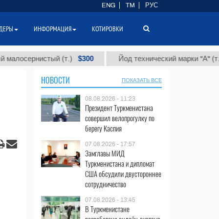
ENG
TM
РУС
ДЕРЫ
ИНФОРМАЦИЯ
КОТИРОВКИ
$300
$86 
ернистый (т.)
Йод технический марки "А" (т.)
НОВОСТИ
ПОКАЗАТЬ ВСЕ
08.08.2026 - 11:23
Президент Туркменистана
совершил велопрогулку по
берегу Каспия
07.08.2026 - 17:57
Замглавы МИД
Туркменистана и дипломат
США обсудили двустороннее
сотрудничество
07.08.2026 - 13:45
В Туркменистане