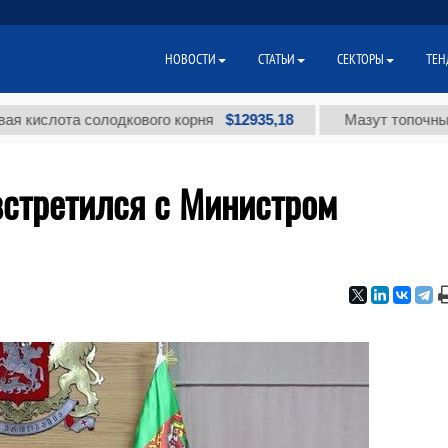
НОВОСТИ
СТАТЬИ
СЕКТОРЫ
ТЕН
$12935,18
лота солодкового корня
Мазут топочный малос
встретился с Министром