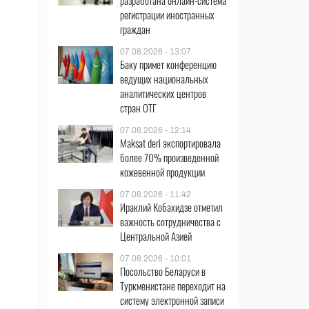
разработана онлайн-система
регистрации иностранных
граждан
07.08.2026 - 13:07
Баку примет конференцию
ведущих национальных
аналитических центров
стран ОТГ
07.08.2026 - 12:14
Maksat deri экспортировала
более 70% произведенной
кожевенной продукции
07.08.2026 - 11:42
Ираклий Кобахидзе отметил
важность сотрудничества с
Центральной Азией
07.08.2026 - 10:01
Посольство Беларуси в
Туркменистане переходит на
систему электронной записи