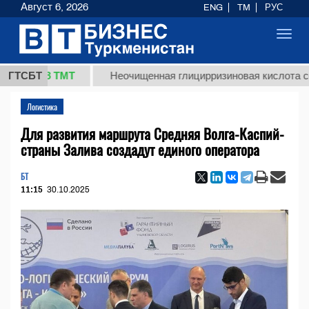
Август 6, 2026
ENG
TM
РУС
Toggl
navig
37,8 ТМТ
ГТСБТ
Неочищенная глицирризиновая кислота солодко
Логистика
Для развития маршрута Средняя Волга-Каспий-
страны Залива создадут единого оператора
БТ
11:15
30.10.2025