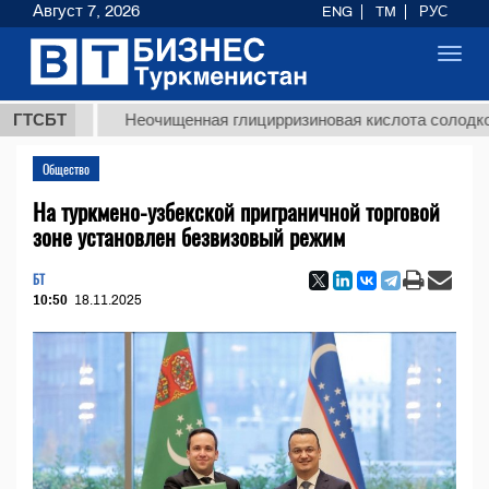
Август 7, 2026
ENG
TM
РУС
Toggl
navig
Т
ГТСБТ
Неочищенная глицирризиновая кислота солодкового ко
Общество
На туркмено-узбекской приграничной торговой
зоне установлен безвизовый режим
БТ
10:50
18.11.2025