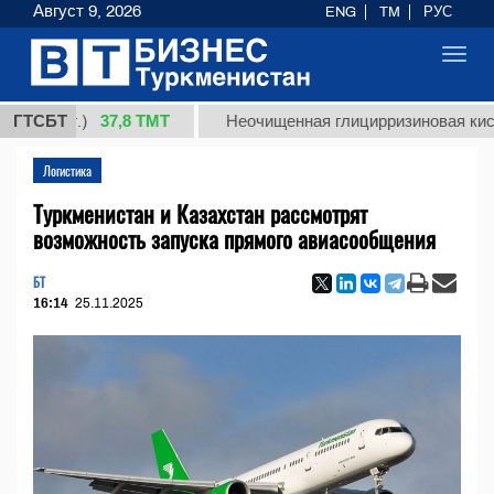
Август 9, 2026
ENG
TM
РУС
Toggl
navig
37,8 ТМТ
(кг.)
ГТСБТ
Неочищенная глицирризиновая кислота с
Логистика
Туркменистан и Казахстан рассмотрят
возможность запуска прямого авиасообщения
БТ
16:14
25.11.2025