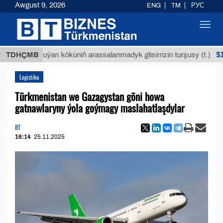
Awgust 9, 2026
ENG
TM
РУС
Toggl
navig
$12935,1
TDHÇMB
Buýan köküniň arassalanmadyk glisirrizin turşusy (t.)
Logistika
Türkmenistan we Gazagystan göni howa
gatnawlaryny ýola goýmagy maslahatlaşdylar
BT
16:14
25.11.2025