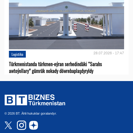
28.07.2026 - 17:47
Logistika
Türkmenistanda türkmen-eýran serhedindäki “Sarahs
awtoýollary” gümrük nokady döwrebaplaşdyryldy
© 2026 BT. Ähli hukuklar goralandyr.