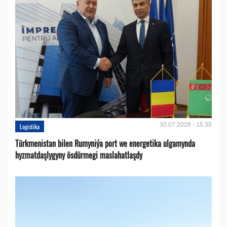
30.07.2026 - 15:35
Logistika
Türkmenistan bilen Rumyniýa port we energetika ulgamynda
hyzmatdaşlygyny ösdürmegi maslahatlaşdy