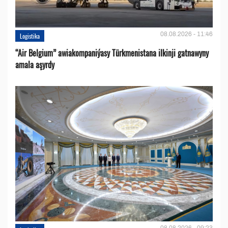
08.08.2026 - 11:46
Logistika
“Air Belgium” awiakompaniýasy Türkmenistana ilkinji gatnawyny
amala aşyrdy
08.08.2026 - 09:23