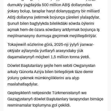
durnukly ýagdaýda 500 million ABŞ dollaryndan
ýokary bolup, taraplar haryt dolanyşygyny bir milliard
ABŞ dollaryna ýetirmek boýunça çäreleri ylalaşdylar.
Şunuň bilen baglylykda bilelikdäki söwda öýlerini
açmak hem-de özara söwdany artdyrmak boýunça Iş
meýilnamasyny durmuşa geçirmek meýilleşdirilýär.
Tokaýewiň sözlerine görä, 2025-nji ýylyň ýanwar-
oktýabr aýlarynda ýurtlaryň arasyndaky ýük
daşamalarynyň möçberi 1,5 million tonna ýetdi.
Döwlet Baştutanlary şeýle hem sebiti Owganystan
arkaly Günorta Aziýa bilen birleşdirjek täze demir
ýoluny çekmek mümkinçiliklerini ara alyp
maslahatlaşdylar.
Gepleşikleriň netijesinde Türkmenistanyň we
Gazagystanyň döwlet Baştutanlary tarapyndan birnäçe
resminamalar toplumyna gol çekildi.