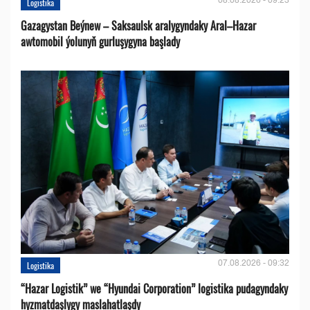
Logistika
Gazagystan Beýnew – Saksaulsk aralygyndaky Aral–Hazar
awtomobil ýolunyň gurluşygyna başlady
07.08.2026 - 09:32
Logistika
“Hazar Logistik” we “Hyundai Corporation” logistika pudagyndaky
hyzmatdaşlygy maslahatlaşdy