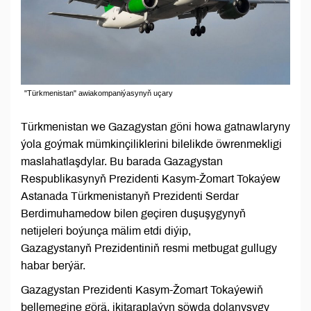
"Türkmenistan" awiakompaniýasynyň uçary
Türkmenistan we Gazagystan göni howa gatnawlaryny
ýola goýmak mümkinçiliklerini bilelikde öwrenmekligi
maslahatlaşdylar. Bu barada Gazagystan
Respublikasynyň Prezidenti Kasym-Žomart Tokaýew
Astanada Türkmenistanyň Prezidenti Serdar
Berdimuhamedow bilen geçiren duşuşygynyň
netijeleri boýunça mälim etdi diýip,
Gazagystanyň Prezidentiniň resmi metbugat gullugy
habar berýär.
Gazagystan Prezidenti Kasym-Žomart Tokaýewiň
bellemegine görä, ikitaraplaýyn söwda dolanyşygy