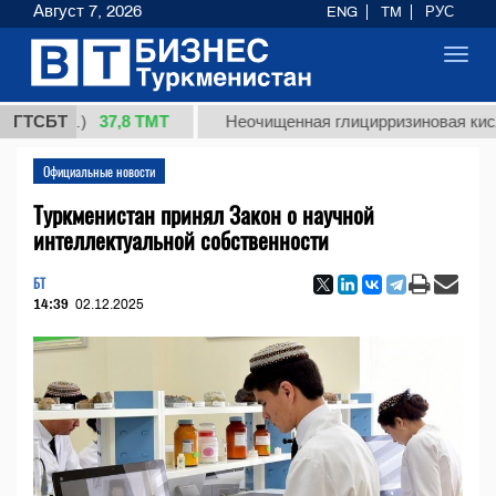
Август 7, 2026
ENG
TM
РУС
Toggl
navig
37,8 ТМТ
кг.)
ГТСБТ
Неочищенная глицирризиновая кислота со
Официальные новости
Туркменистан принял Закон о научной
интеллектуальной собственности
БТ
14:39
02.12.2025