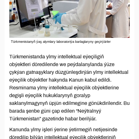
Türkmenistanyň ýaş alymlary laboratoriýa barlaglaryny geçirýärler
Türkmenistanda ylmy intellektual eýeçiligiň
obýektleri döredilende we peýdalanylanda ýüze
çykýan gatnaşyklary düzgünleşdirýän ylmy intellektual
eýeçilik obýektler hakynda Kanun kabul edildi.
Resminama ylmy intellektual eýeçilik obýektlerine
degişli eýeçilik hukuklarynyň goralyp
saklanylmagynyň üpjün edilmegine gönükdirilendir. Bu
barada şenbe güni çap edilen “Neýtralnyý
Türkmenistan” gazetinde habar berilýär.
Kanunda ylmy işleri ýerine ýetirmegiň netijesinde
döredilip bilýän intellektual eýeçilik obýektleriniň