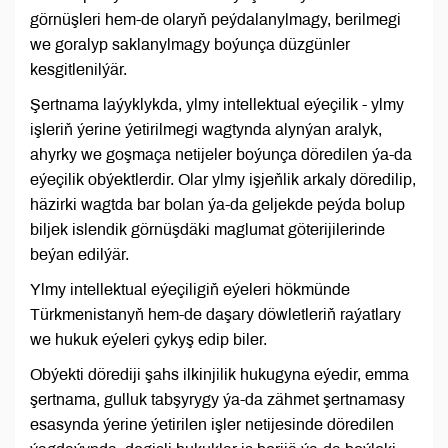
görnüşleri hem-de olaryň peýdalanylmagy, berilmegi
we goralyp saklanylmagy boýunça düzgünler
kesgitlenilýär.
Şertnama laýyklykda, ylmy intellektual eýeçilik - ylmy
işleriň ýerine ýetirilmegi wagtynda alynýan aralyk,
ahyrky we goşmaça netijeler boýunça döredilen ýa-da
eýeçilik obýektlerdir. Olar ylmy işjeňlik arkaly döredilip,
häzirki wagtda bar bolan ýa-da geljekde peýda bolup
biljek islendik görnüşdäki maglumat göterijilerinde
beýan edilýär.
Ylmy intellektual eýeçiligiň eýeleri hökmünde
Türkmenistanyň hem-de daşary döwletleriň raýatlary
we hukuk eýeleri çykyş edip biler.
Obýekti dörediji şahs ilkinjilik hukugyna eýedir, emma
şertnama, gulluk tabşyrygy ýa-da zähmet şertnamasy
esasynda ýerine ýetirilen işler netijesinde döredilen