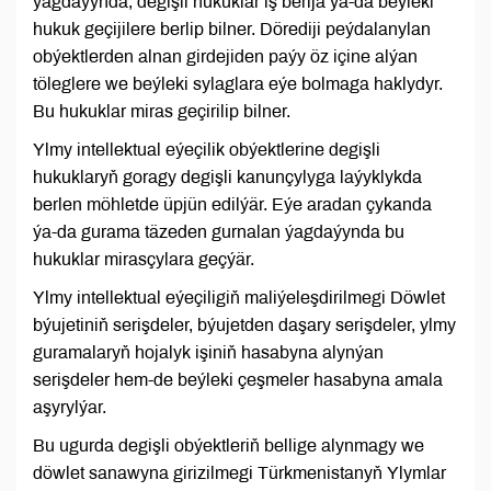
ýagdaýynda, degişli hukuklar iş berijä ýa-da beýleki
hukuk geçijilere berlip bilner. Dörediji peýdalanylan
obýektlerden alnan girdejiden paýy öz içine alýan
töleglere we beýleki sylaglara eýe bolmaga haklydyr.
Bu hukuklar miras geçirilip bilner.
Ylmy intellektual eýeçilik obýektlerine degişli
hukuklaryň goragy degişli kanunçylyga laýyklykda
berlen möhletde üpjün edilýär. Eýe aradan çykanda
ýa-da gurama täzeden gurnalan ýagdaýynda bu
hukuklar mirasçylara geçýär.
Ylmy intellektual eýeçiligiň maliýeleşdirilmegi Döwlet
býujetiniň serişdeler, býujetden daşary serişdeler, ylmy
guramalaryň hojalyk işiniň hasabyna alynýan
serişdeler hem-de beýleki çeşmeler hasabyna amala
aşyrylýar.
Bu ugurda degişli obýektleriň bellige alynmagy we
döwlet sanawyna girizilmegi Türkmenistanyň Ylymlar