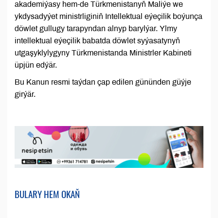
akademiýasy hem-de Türkmenistanyň Maliýe we
ykdysadyýet ministrliginiň Intellektual eýeçilik boýunça
döwlet gullugy tarapyndan alnyp barylýar. Ylmy
intellektual eýeçilik babatda döwlet syýasatynyň
utgaşyklylygyny Türkmenistanda Ministrler Kabineti
üpjün edýär.
Bu Kanun resmi taýdan çap edilen gününden güýje
girýär.
BULARY HEM OKAŇ