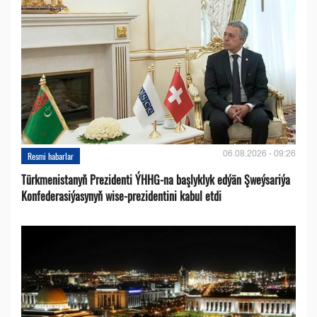
06.08.2026 - 09:26
Resmi habarlar
Türkmenistanyň Prezidenti ÝHHG-na başlyklyk edýän Şweýsariýa
Konfederasiýasynyň wise-prezidentini kabul etdi