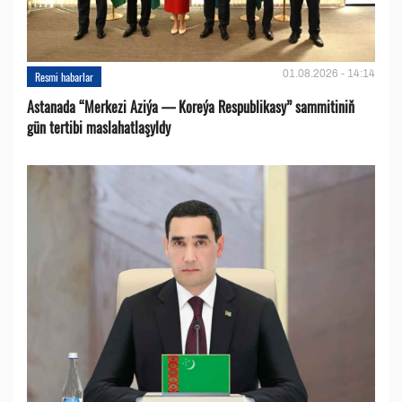
01.08.2026 - 14:14
Resmi habarlar
Astanada “Merkezi Aziýa — Koreýa Respublikasy” sammitiniň
gün tertibi maslahatlaşyldy