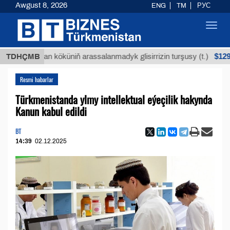
Awgust 8, 2026
ENG
TM
РУС
Toggl
navig
$12935,18
Buýan köküniň arassalanmadyk glisirrizin turşusy (t.)
TDHÇMB
Resmi habarlar
Türkmenistanda ylmy intellektual eýeçilik hakynda
Kanun kabul edildi
BT
14:39
02.12.2025