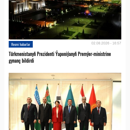
02.08.2026 - 16:57
Resmi habarlar
Türkmenistanyň Prezidenti Ýaponiýanyň Premýer-ministrine
gynanç bildirdi