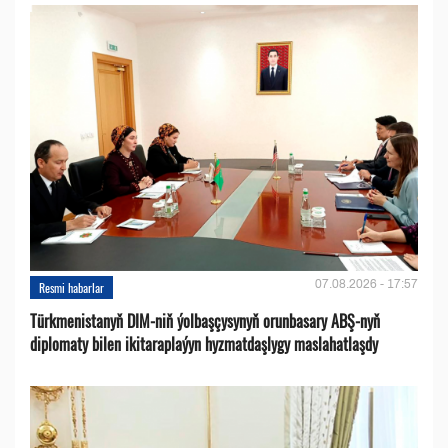
07.08.2026 - 17:57
Resmi habarlar
Türkmenistanyň DIM-niň ýolbaşçysynyň orunbasary ABŞ-nyň
diplomaty bilen ikitaraplaýyn hyzmatdaşlygy maslahatlaşdy