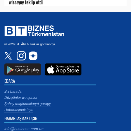
wizasyny teklip etdi
© 2026 BT. Ähli hukuklar goralandyr.
EDARA
Biz barada
Düzgünler we şertler
Şahsy maglumatlaryň goragy
Habarlaşmak üçin
HABARLAŞMAK ÜÇIN
info@business.com.tm