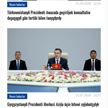
01.08.2026 - 12:04
Resmi habarlar
Türkmenistanyň Prezidenti Awazada geçiriljek konsultatiw
duşuşygyň gün tertibi bilen tanyşdyrdy
31.07.2026 - 19:23
Resmi habarlar
Gyrgyzystanyň Prezidenti Merkezi Aziýa üçin bitewi syýahatçylyk