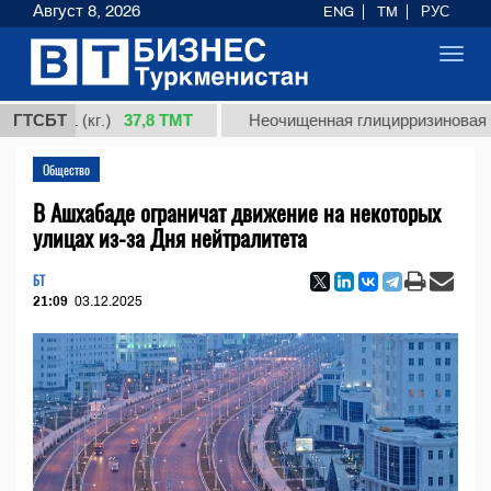
Август 8, 2026
ENG
TM
РУС
Toggl
navig
37,8 ТМТ
 1 (кг.)
ГТСБТ
Неочищенная глицирризиновая кислот
Общество
В Ашхабаде ограничат движение на некоторых
улицах из-за Дня нейтралитета
БТ
21:09
03.12.2025