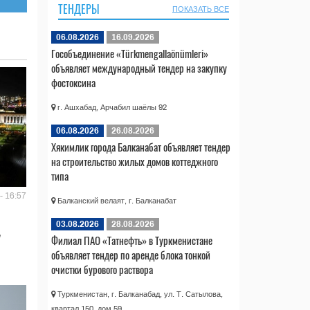
ТЕНДЕРЫ
ПОКАЗАТЬ ВСЕ
06.08.2026
16.09.2026
Гособъединение «Türkmengallaönümleri»
объявляет международный тендер на закупку
фостоксина
г. Ашхабад, Арчабил шаёлы 92
06.08.2026
26.08.2026
Хякимлик города Балканабат объявляет тендер
на строительство жилых домов коттеджного
типа
- 16:57
Балканский велаят, г. Балканабат
03.08.2026
28.08.2026
Филиал ПАО «Татнефть» в Туркменистане
объявляет тендер по аренде блока тонкой
очистки бурового раствора
Туркменистан, г. Балканабад, ул. Т. Сатылова,
квартал 150, дом 59