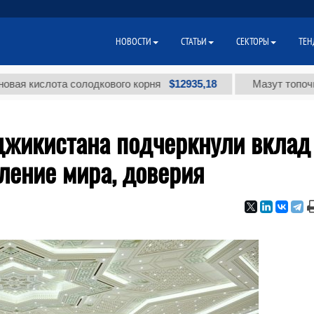
НОВОСТИ
СТАТЬИ
СЕКТОРЫ
ТЕН
$12935,18
слота солодкового корня
Мазут топочный мал
джикистана подчеркнули вклад
ление мира, доверия