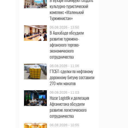
В Бухаре планируют создать
культурно-туристический
комплекс «Маленький
Туркменистан»
06.08.2026 - 13:50
В Ашхабаде обсудили
развитие туркмено-
афганского торгово-
экономического
сотрудничества
06.08.2026 - 11:06
ГТСБТ: сделки по нефтяному
дорожному битуму составили
270 млн манатов
06.08.2026 - 11:03
Hazar Logistik и делегация
Афганистана обсудили
развитие логистического
сотрудничества
06.08.2026 - 10:55