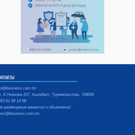
ОНТАКТЫ
fo@business.com.tm
. А.Ниязова 157, Ашгабат, Туркменистан, 744000
93 61 89 14 98
я размещения вакансий и объявлений:
ess@business.com.tm