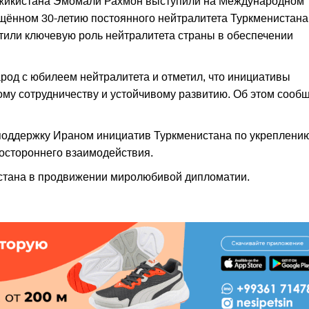
жикистана Эмомали Рахмон выступили на Международном
щённом 30-летию постоянного нейтралитета Туркменистана
етили ключевую роль нейтралитета страны в обеспечении
од с юбилеем нейтралитета и отметил, что инициативы
му сотрудничеству и устойчивому развитию. Об этом сооб
поддержку Ираном инициатив Туркменистана по укреплени
гостороннего взаимодействия.
стана в продвижении миролюбивой дипломатии.