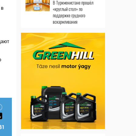
В Туркменистане прошёл
 в
«круглый стол» по
поддержке грудного
вскармливания
щают
ю