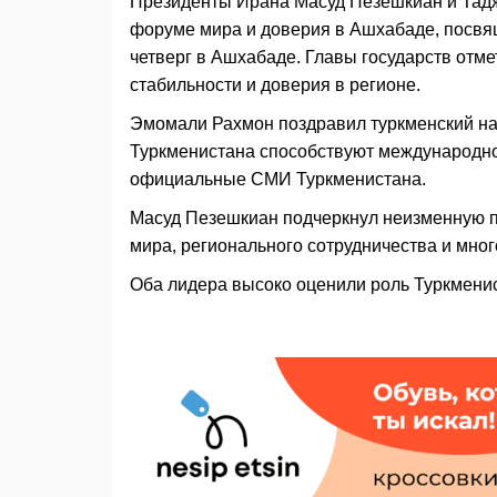
Президенты Ирана Масуд Пезешкиан и Тад
форуме мира и доверия в Ашхабаде, посвя
четверг в Ашхабаде. Главы государств отм
стабильности и доверия в регионе.
Эмомали Рахмон поздравил туркменский нар
Туркменистана способствуют международно
официальные СМИ Туркменистана.
Масуд Пезешкиан подчеркнул неизменную 
мира, регионального сотрудничества и мно
Оба лидера высоко оценили роль Туркмени