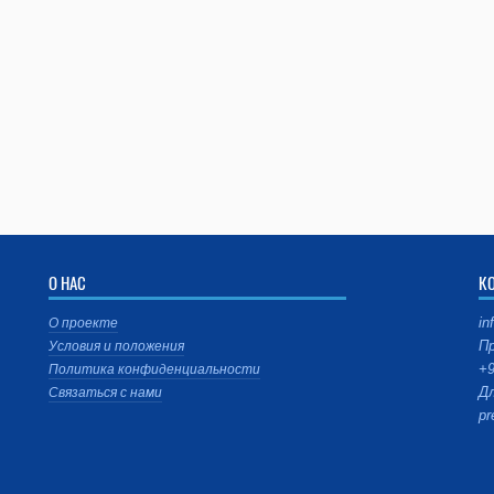
О НАС
К
in
О проекте
Пр
Условия и положения
+9
Политика конфиденциальности
Дл
Связаться с нами
pr