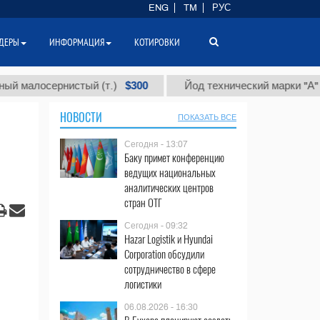
ENG
TM
РУС
ДЕРЫ
ИНФОРМАЦИЯ
КОТИРОВКИ
$300
$86
осернистый (т.)
Йод технический марки "А" (т.)
НОВОСТИ
ПОКАЗАТЬ ВСЕ
Сегодня - 13:07
Баку примет конференцию
ведущих национальных
аналитических центров
стран ОТГ
Сегодня - 09:32
Hazar Logistik и Hyundai
Corporation обсудили
сотрудничество в сфере
логистики
06.08.2026 - 16:30