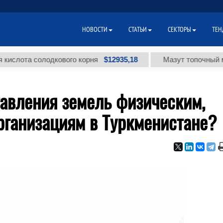
НОВОСТИ
СТАТЬИ
СЕКТОРЫ
ТЕН
$12935,18
а солодкового корня
Мазут топочный малосерн
тавления земель физическим,
рганизациям в Туркменистане?