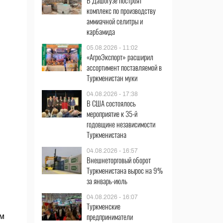
В Дашогузе построят
комплекс по производству
аммиачной селитры и
карбамида
05.08.2026 - 11:02
«АгроЭкспорт» расширил
ассортимент поставляемой в
Туркменистан муки
04.08.2026 - 17:38
В США состоялось
мероприятие к 35-й
годовщине независимости
Туркменистана
04.08.2026 - 16:57
Внешнеторговый оборот
Туркменистана вырос на 9%
за январь-июль
04.08.2026 - 16:07
Туркменские
предприниматели
им