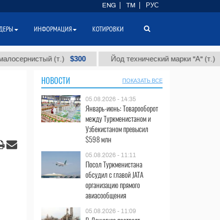
ENG
TM
РУС
ДЕРЫ
ИНФОРМАЦИЯ
КОТИРОВКИ
$300
$86 000
истый (т.)
Йод технический марки "А" (т.)
НОВОСТИ
ПОКАЗАТЬ ВСЕ
05.08.2026 - 14:35
Январь-июнь: Товарооборот
между Туркменистаном и
Узбекистаном превысил
$598 млн
05.08.2026 - 11:11
Посол Туркменистана
обсудил с главой JATA
организацию прямого
авиасообщения
05.08.2026 - 11:09