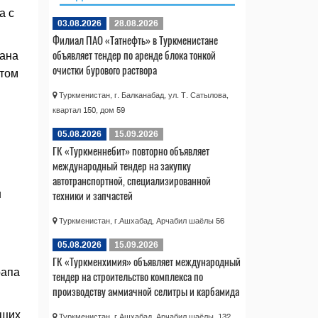
а с
03.08.2026
28.08.2026
Филиал ПАО «Татнефть» в Туркменистане
объявляет тендер по аренде блока тонкой
тана
очистки бурового раствора
етом
Туркменистан, г. Балканабад, ул. Т. Сатылова,
квартал 150, дом 59
05.08.2026
15.09.2026
ГК «Туркменнебит» повторно объявляет
международный тендер на закупку
автотранспортной, специализированной
техники и запчастей
н
Туркменистан, г.Ашхабад, Арчабил шаёлы 56
05.08.2026
15.09.2026
ГК «Туркменхимия» объявляет международный
рапа
тендер на строительство комплекса по
производству аммиачной селитры и карбамида
ющих
Туркменистан, г.Ашхабад, Арчабил шаёлы, 132