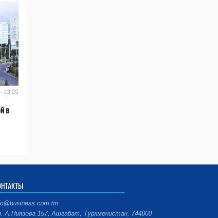
- 13:20
й в
ОНТАКТЫ
fo@business.com.tm
. А.Ниязова 157, Ашгабат, Туркменистан, 744000