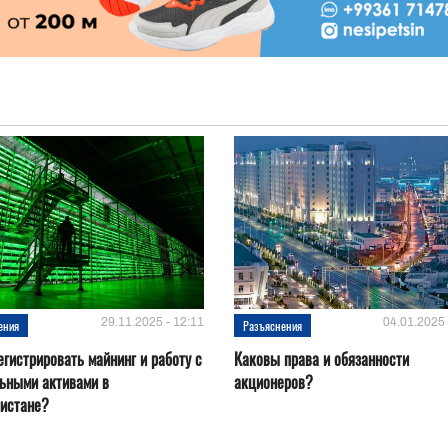
29.11.2025 - 12:11
04.01.2025 
ения
Разъяснения
егистрировать майнинг и работу с
Каковы права и обязанности
ьными активами в
акционеров?
нистане?