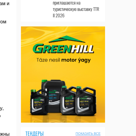
приглашаются на
ам и
туристическую выставку TTR
II 2026
том
у,
ю
ТЕНДЕРЫ
лжны
ПОКАЗАТЬ ВСЕ