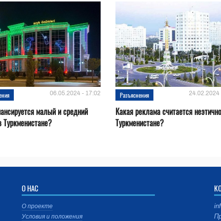
06.05.2024 - 17:02
24.02.2024 
ения
Разъяснения
ансируется малый и средний
Какая реклама считается неэтично
в Туркменистане?
Туркменистане?
О НАС
К
in
О проекте
Пр
Условия и положения