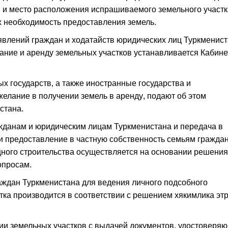
 и место расположения испрашиваемого земельного участк
 необходимость предоставления земель.
явлений граждан и ходатайств юридических лиц Туркменис
вание и аренду земельных участков устанавливается Кабин
х государств, а также иностранные государства и
лание в получении земель в аренду, подают об этом
стана.
жданам и юридическим лицам Туркменистана и передача в
и предоставление в частную собственность семьям гражда
ного строительства осуществляется на основании решения
опросам.
аждан Туркменистана для ведения личного подсобного
тка производится в соответствии с решением хякимлика эт
ии земельных участков с выдачей документов, удостоверя