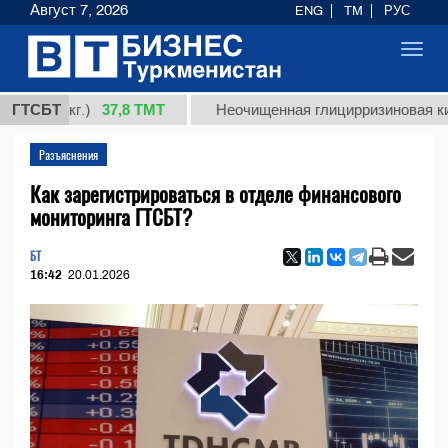
Август 7, 2026
ENG
TM
РУС
Toggl
navig
37,8 ТМТ
 (кг.)
ГТСБТ
Неочищенная глицирризиновая кислота 
Разъяснения
Как зарегистрироваться в отделе финансового
мониторинга ГТСБТ?
БТ
16:42
20.01.2026