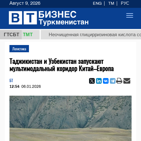
Август 9, 2026
ENG
TM
РУС
Toggl
navig
7,8 ТМТ
ГТСБТ
Неочищенная глицирризиновая кислота солодков
Логистика
Таджикистан и Узбекистан запускают
мультимодальный коридор Китай–Европа
БТ
12:54
06.01.2026