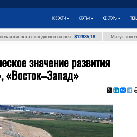
НОВОСТИ
СТАТЬИ
СЕКТОРЫ
ТЕН
$12935,18
слота солодкового корня
Мазут топочный мал
ческое значение развития
, «Восток–Запад»