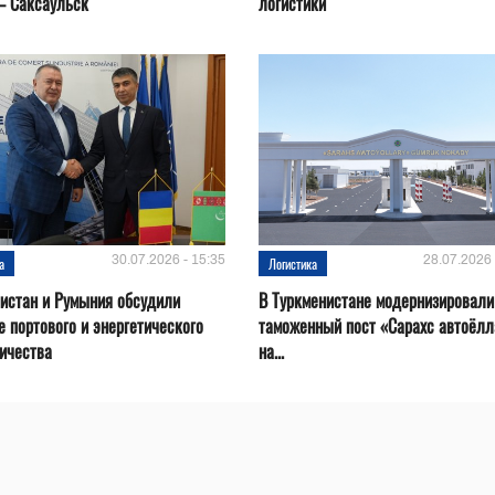
– Саксаульск
логистики
30.07.2026 - 15:35
28.07.2026 
а
Логистика
истан и Румыния обсудили
В Туркменистане модернизировали
е портового и энергетического
таможенный пост «Сарахс автоёл
ичества
на...