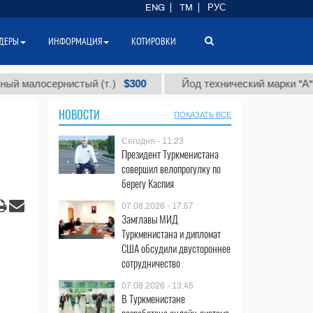
ENG
TM
РУС
ДЕРЫ
ИНФОРМАЦИЯ
КОТИРОВКИ
$300
$8
осернистый (т.)
Йод технический марки "А" (т.)
НОВОСТИ
ПОКАЗАТЬ ВСЕ
Сегодня - 11:23
Президент Туркменистана
совершил велопрогулку по
берегу Каспия
07.08.2026 - 17:57
Замглавы МИД
Туркменистана и дипломат
США обсудили двустороннее
сотрудничество
07.08.2026 - 13:45
В Туркменистане