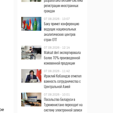
разработана онлайн-система
регистрации иностранных
граждан
07.08.2026 - 13:07
Баку примет конференцию
ведущих национальных
аналитических центров
стран ОТГ
07.08.2026 - 12:14
Maksat deri экспортировала
более 70% произведенной
кожевенной продукции
07.08.2026 - 11:42
Ираклий Кобахидзе отметил
важность сотрудничества с
Центральной Азией
07.08.2026 - 10:01
Посольство Беларуси в
Туркменистане переходит на
систему электронной записи
ое