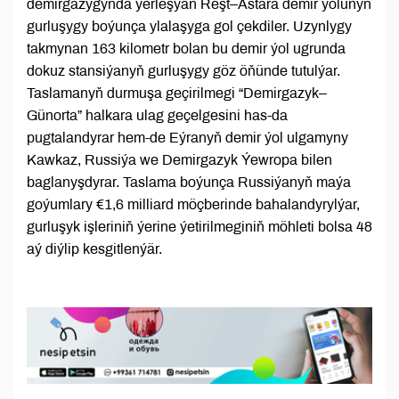
demirgazygynda ýerleşýän Reşt–Astara demir ýolunyň
gurluşygy boýunça ylalaşyga gol çekdiler. Uzynlygy
takmynan 163 kilometr bolan bu demir ýol ugrunda
dokuz stansiýanyň gurluşygy göz öňünde tutulýar.
Taslamanyň durmuşa geçirilmegi “Demirgazyk–
Günorta” halkara ulag geçelgesini has-da
pugtalandyrar hem-de Eýranyň demir ýol ulgamyny
Kawkaz, Russiýa we Demirgazyk Ýewropa bilen
baglanyşdyrar. Taslama boýunça Russiýanyň maýa
goýumlary €1,6 milliard möçberinde bahalandyrylýar,
gurluşyk işleriniň ýerine ýetirilmeginiň möhleti bolsa 48
aý diýlip kesgitlenýär.