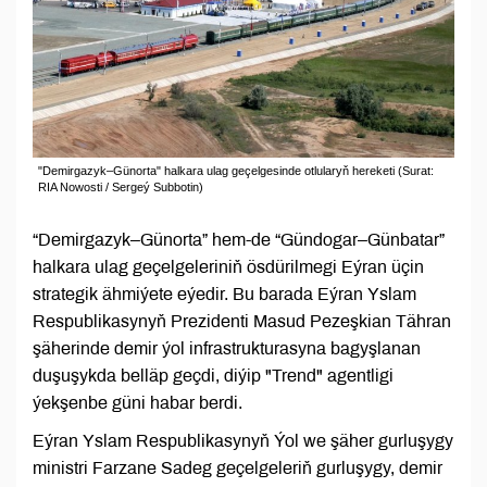
"Demirgazyk–Günorta" halkara ulag geçelgesinde otlularyň hereketi (Surat:
RIA Nowosti / Sergeý Subbotin)
“Demirgazyk–Günorta” hem-de “Gündogar–Günbatar”
halkara ulag geçelgeleriniň ösdürilmegi Eýran üçin
strategik ähmiýete eýedir. Bu barada Eýran Yslam
Respublikasynyň Prezidenti Masud Pezeşkian Tähran
şäherinde demir ýol infrastrukturasyna bagyşlanan
duşuşykda belläp geçdi, diýip "Trend" agentligi
ýekşenbe güni habar berdi.
Eýran Yslam Respublikasynyň Ýol we şäher gurluşygy
ministri Farzane Sadeg geçelgeleriň gurluşygy, demir