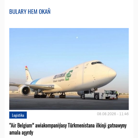
BULARY HEM OKAŇ
08.08.2026 - 11:46
Logistika
“Air Belgium” awiakompaniýasy Türkmenistana ilkinji gatnawyny
amala aşyrdy