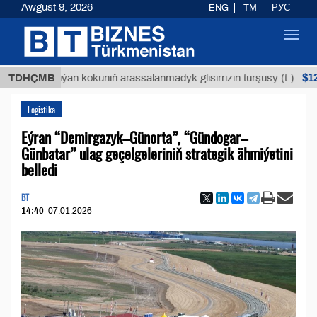
Awgust 9, 2026
ENG
TM
РУС
Toggl
navig
$12935,18
TDHÇMB
Buýan köküniň arassalanmadyk glisirrizin turşusy (t.)
Logistika
Eýran “Demirgazyk–Günorta”, “Gündogar–
Günbatar” ulag geçelgeleriniň strategik ähmiýetini
belledi
BT
14:40
07.01.2026