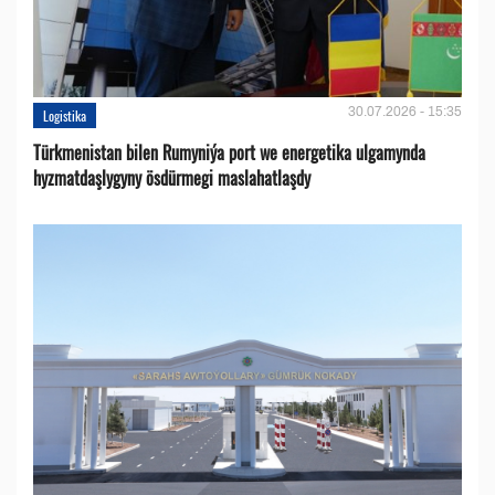
30.07.2026 - 15:35
Logistika
Türkmenistan bilen Rumyniýa port we energetika ulgamynda
hyzmatdaşlygyny ösdürmegi maslahatlaşdy