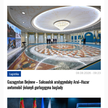
08.08.2026 - 09:23
Logistika
Gazagystan Beýnew – Saksaulsk aralygyndaky Aral–Hazar
awtomobil ýolunyň gurluşygyna başlady