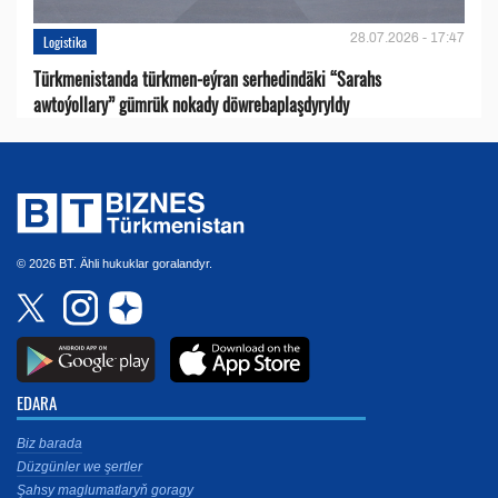
28.07.2026 - 17:47
Logistika
Türkmenistanda türkmen-eýran serhedindäki “Sarahs
awtoýollary” gümrük nokady döwrebaplaşdyryldy
© 2026 BT. Ähli hukuklar goralandyr.
EDARA
Biz barada
Düzgünler we şertler
Şahsy maglumatlaryň goragy