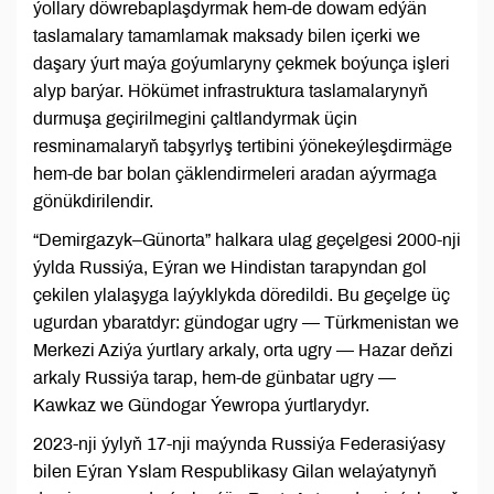
ýollary döwrebaplaşdyrmak hem-de dowam edýän
taslamalary tamamlamak maksady bilen içerki we
daşary ýurt maýa goýumlaryny çekmek boýunça işleri
alyp barýar. Hökümet infrastruktura taslamalarynyň
durmuşa geçirilmegini çaltlandyrmak üçin
resminamalaryň tabşyrlyş tertibini ýönekeýleşdirmäge
hem-de bar bolan çäklendirmeleri aradan aýyrmaga
gönükdirilendir.
“Demirgazyk–Günorta” halkara ulag geçelgesi 2000-nji
ýylda Russiýa, Eýran we Hindistan tarapyndan gol
çekilen ylalaşyga laýyklykda döredildi. Bu geçelge üç
ugurdan ybaratdyr: gündogar ugry — Türkmenistan we
Merkezi Aziýa ýurtlary arkaly, orta ugry — Hazar deňzi
arkaly Russiýa tarap, hem-de günbatar ugry —
Kawkaz we Gündogar Ýewropa ýurtlarydyr.
2023-nji ýylyň 17-nji maýynda Russiýa Federasiýasy
bilen Eýran Yslam Respublikasy Gilan welaýatynyň