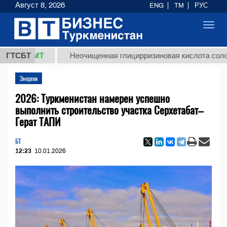
Август 8, 2026
ENG
TM
РУС
Toggl
navig
8 ТМТ
ГТСБТ
Неочищенная глицирризиновая кислота солодковог
Энергия
2026: Туркменистан намерен успешно
выполнить строительство участка Серхетабат–
Герат ТАПИ
БТ
12:23
10.01.2026