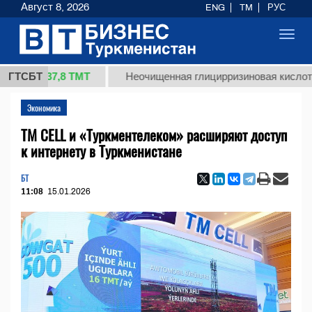
Август 8, 2026
ENG
TM
РУС
Toggl
navig
37,8 ТМТ
)
ГТСБТ
Неочищенная глицирризиновая кислота солод
Экономика
TM CELL и «Туркментелеком» расширяют доступ
к интернету в Туркменистане
БТ
11:08
15.01.2026