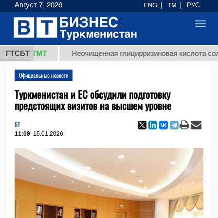
Август 7, 2026
ENG
TM
РУС
Toggl
navig
,8 ТМТ
ГТСБТ
Неочищенная глицирризиновая кислота солодково
Официальные новости
Туркменистан и ЕС обсудили подготовку
предстоящих визитов на высшем уровне
БТ
11:09
15.01.2026