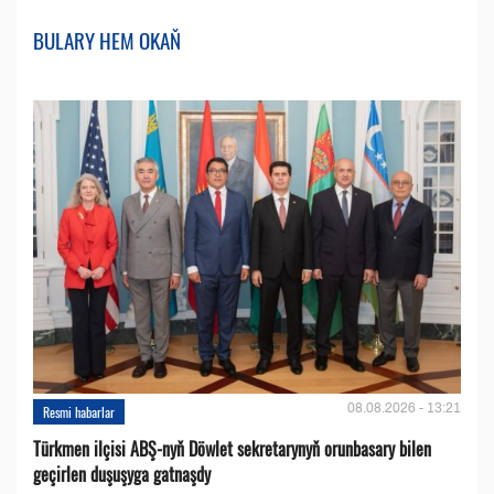
BULARY HEM OKAŇ
08.08.2026 - 13:21
Resmi habarlar
Türkmen ilçisi ABŞ-nyň Döwlet sekretarynyň orunbasary bilen
geçirlen duşuşyga gatnaşdy