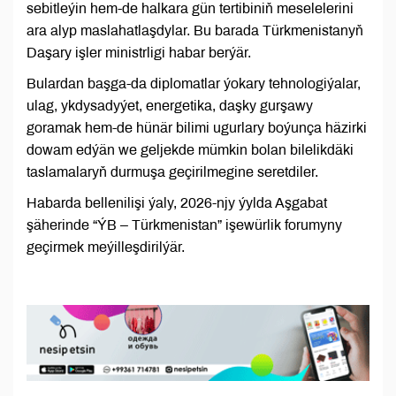
sebitleýin hem-de halkara gün tertibiniň meselelerini
ara alyp maslahatlaşdylar. Bu barada Türkmenistanyň
Daşary işler ministrligi habar berýär.
Bulardan başga-da diplomatlar ýokary tehnologiýalar,
ulag, ykdysadyýet, energetika, daşky gurşawy
goramak hem-de hünär bilimi ugurlary boýunça häzirki
dowam edýän we geljekde mümkin bolan bilelikdäki
taslamalaryň durmuşa geçirilmegine seretdiler.
Habarda bellenilişi ýaly, 2026-njy ýylda Aşgabat
şäherinde “ÝB – Türkmenistan” işewürlik forumyny
geçirmek meýilleşdirilýär.