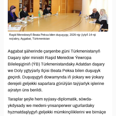
Raşid Meredowyň Beata Peksa bilen duşuşygy, 2026-njy ýylyň 14-nji
noýabry, Aşgabat, Türkmenistan
Aşgabat şäherinde çarşenbe güni Türkmenistanyň
Daşary işler ministri Raşid Meredow Ýewropa
Bileleşiginiň (ÝB) Türkmenistandaky Adatdan daşary
we Doly ygtyýarly Ilçisi Beata Peksa bilen duşuşyk
geçirdi. Duşuşygyň dowamynda iň ýokary we ýokary
derejeli geljekki saparlara görülýän taýýarlyk işlerine
aýratyn üns berildi.
Taraplar şeýle hem syýasy-diplomatik, söwda-
ykdysady we medeni-ynsanperwer ugurlardaky
hyzmatdaşlygyň geljekki mümkinçiliklerini we birnäçe