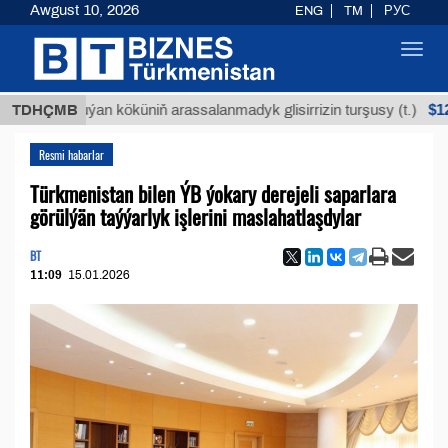
Awgust 10, 2026
ENG
TM
РУС
Toggl
navig
$12935,1
TDHÇMB
Buýan köküniň arassalanmadyk glisirrizin turşusy (t.)
Resmi habarlar
Türkmenistan bilen ÝB ýokary derejeli saparlara
görülýän taýýarlyk işlerini maslahatlaşdylar
BT
11:09
15.01.2026