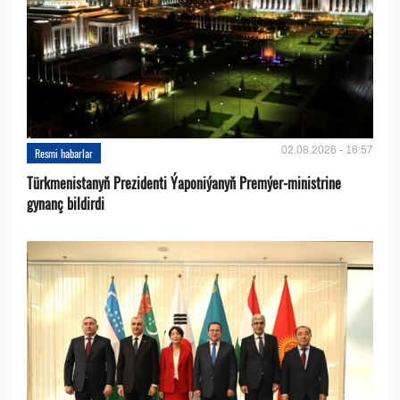
02.08.2026 - 16:57
Resmi habarlar
Türkmenistanyň Prezidenti Ýaponiýanyň Premýer-ministrine
gynanç bildirdi