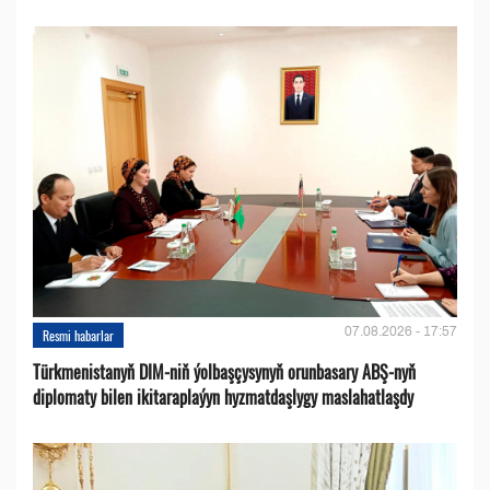
07.08.2026 - 17:57
Resmi habarlar
Türkmenistanyň DIM-niň ýolbaşçysynyň orunbasary ABŞ-nyň
diplomaty bilen ikitaraplaýyn hyzmatdaşlygy maslahatlaşdy