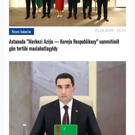
01.08.2026 - 14:14
Resmi habarlar
Astanada “Merkezi Aziýa — Koreýa Respublikasy” sammitiniň
gün tertibi maslahatlaşyldy