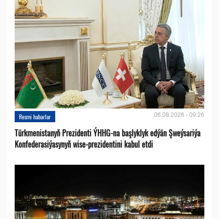
06.08.2026 - 09:26
Resmi habarlar
Türkmenistanyň Prezidenti ÝHHG-na başlyklyk edýän Şweýsariýa
Konfederasiýasynyň wise-prezidentini kabul etdi