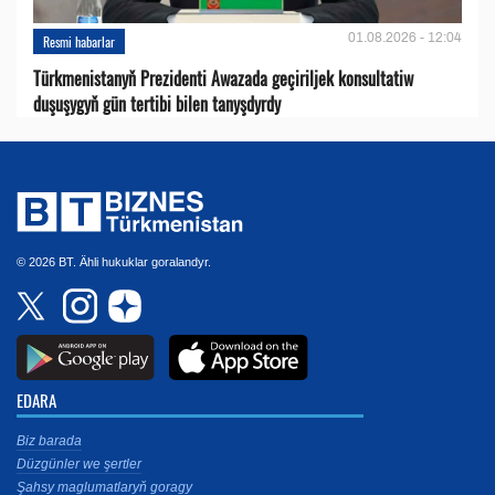
01.08.2026 - 12:04
Resmi habarlar
Türkmenistanyň Prezidenti Awazada geçiriljek konsultatiw
duşuşygyň gün tertibi bilen tanyşdyrdy
© 2026 BT. Ähli hukuklar goralandyr.
EDARA
Biz barada
Düzgünler we şertler
Şahsy maglumatlaryň goragy