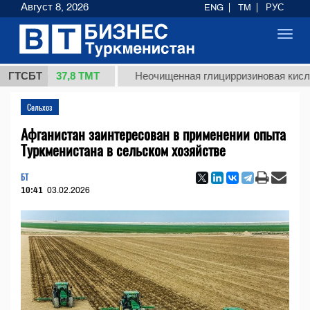
Август 8, 2026
ENG
TM
РУС
Toggl
navig
37,8 ТМТ
кг.)
ГТСБТ
Неочищенная глицирризиновая кислота со
Сельхоз
Афганистан заинтересован в применении опыта
Туркменистана в сельском хозяйстве
БТ
10:41
03.02.2026