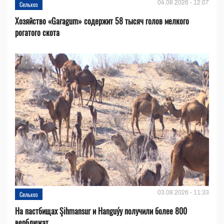
04.08.2026 - 12:07
Сельхоз
Хозяйство «Garagum» содержит 58 тысяч голов мелкого
рогатого скота
03.08.2026 - 11:33
Сельхоз
На пастбищах Şihmansur и Hanguýy получили более 800
верблюжат