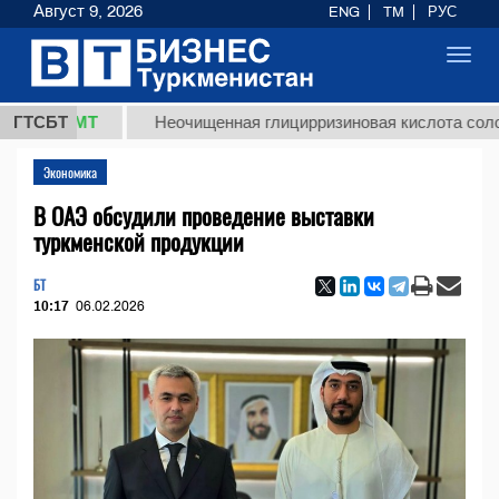
Август 9, 2026
ENG
TM
РУС
Toggl
navig
8 ТМТ
ГТСБТ
Неочищенная глицирризиновая кислота солодковог
Экономика
В ОАЭ обсудили проведение выставки
туркменской продукции
БТ
10:17
06.02.2026