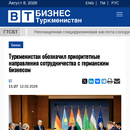
Август 8, 2026
ENG
TM
РУС
Toggl
navig
МТ
ГТСБТ
Неочищенная глицирризиновая кислота солодкового к
Бизнес
Туркменистан обозначил приоритетные
направления сотрудничества с германским
бизнесом
БТ
11:27
12.02.2026