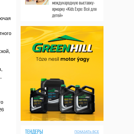
международную выставку-
ярмарку «Kids Expo: Всё для
детей»
лючая
тного
кой,
,
,
го
26
ТЕНДЕРЫ
ПОКАЗАТЬ ВСЕ