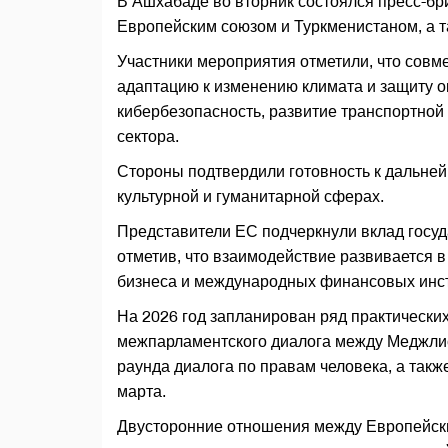
В Ашхабаде во вторник состоялся пресс-б
Европейским союзом и Туркменистаном, а т
Участники мероприятия отметили, что совм
адаптацию к изменению климата и защиту 
кибербезопасность, развитие транспортной
сектора.
Стороны подтвердили готовность к дальне
культурной и гуманитарной сферах.
Представители ЕС подчеркнули вклад госу
отметив, что взаимодействие развивается 
бизнеса и международных финансовых инст
На 2026 год запланирован ряд практически
межпарламентского диалога между Меджли
раунда диалога по правам человека, а так
марта.
Двусторонние отношения между Европейск