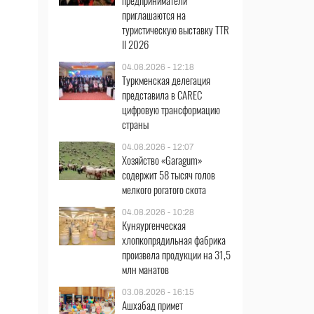
предприниматели
приглашаются на
туристическую выставку TTR
II 2026
04.08.2026 - 12:18
Туркменская делегация
представила в CAREC
цифровую трансформацию
страны
04.08.2026 - 12:07
Хозяйство «Garagum»
содержит 58 тысяч голов
мелкого рогатого скота
04.08.2026 - 10:28
Куняургенческая
хлопкопрядильная фабрика
произвела продукции на 31,5
млн манатов
03.08.2026 - 16:15
Ашхабад примет