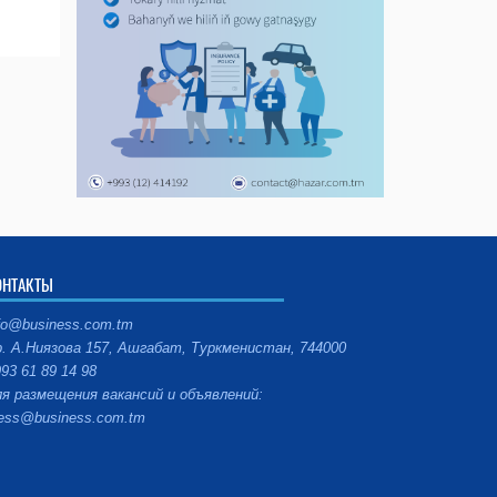
ОНТАКТЫ
fo@business.com.tm
. А.Ниязова 157, Ашгабат, Туркменистан, 744000
93 61 89 14 98
я размещения вакансий и объявлений:
ess@business.com.tm