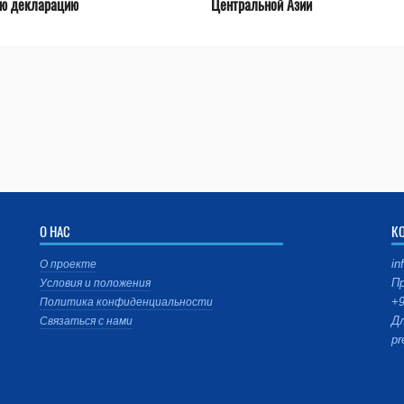
ую декларацию
Центральной Азии
О НАС
К
in
О проекте
Пр
Условия и положения
+9
Политика конфиденциальности
Дл
Связаться с нами
pr