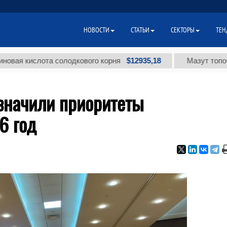
НОВОСТИ
СТАТЬИ
СЕКТОРЫ
ТЕН
$12935,18
ислота солодкового корня
Мазут топочный ма
означили приоритеты
6 год