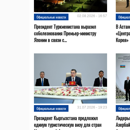
02.08.2026 - 16:57
Официальные новости
Официал
Президент Туркменистана выразил
В Астан
соболезнования Премьер-министру
«Центр
Японии в связи с...
Корея»
31.07.2026 - 19:23
Официальные новости
Официал
Президент Кыргызстана предложил
Лидеры
единую туристическую визу для стран
Азерба