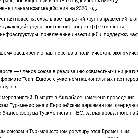
рифинг, посвященный итогам сотрудничества между
акже планам взаимодействия на 2026 год.
естная повестка охватывает широкий круг направлений, вк
окружающей среды, повышение энергоэффективности,
 инфраструктуры, привлечение инвестиций и поддержку час
йшему расширению партнерства в политической, экономичес
дарств — членов союза в реализацию совместных инициатив
в формате Team Europe с участием национальных партнеров
итутов.
х мероприятий. В марте в Ашхабаде намечено проведение
сом Туркменистана и Европейским парламентом, очередно
же бизнес-форума Туркменистан—ЕС, запланированного на 
им союзом и Туркменистаном регулируются Временным