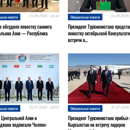
01.08.2026 - 14:14
01.08.2026 
ьные новости
Официальные новости
е обсудили повестку саммита
Президент Туркменистана предста
альная Азия — Республика
повестку октябрьской Консультат
встречи в...
31.07.2026 - 18:53
31.07.2026 
ьные новости
Официальные новости
 Центральной Азии и
Президент Туркменистана прибыл 
йджана подписали Чолпон-
Кыргызстан на встречу лидеров