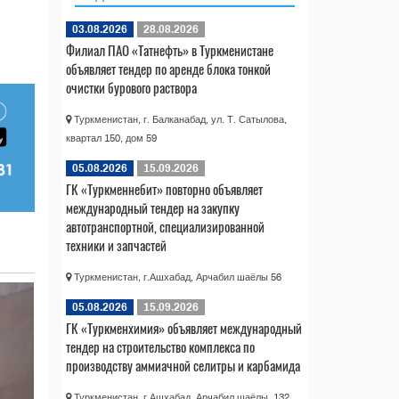
03.08.2026
28.08.2026
Филиал ПАО «Татнефть» в Туркменистане
объявляет тендер по аренде блока тонкой
очистки бурового раствора
Туркменистан, г. Балканабад, ул. Т. Сатылова,
квартал 150, дом 59
05.08.2026
15.09.2026
ГК «Туркменнебит» повторно объявляет
международный тендер на закупку
автотранспортной, специализированной
техники и запчастей
Туркменистан, г.Ашхабад, Арчабил шаёлы 56
05.08.2026
15.09.2026
ГК «Туркменхимия» объявляет международный
тендер на строительство комплекса по
производству аммиачной селитры и карбамида
Туркменистан, г.Ашхабад, Арчабил шаёлы, 132