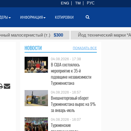
ENG
TM
РУС
ДЕРЫ
ИНФОРМАЦИЯ
КОТИРОВКИ
$300
$8
лосернистый (т.)
Йод технический марки "А" (т.)
НОВОСТИ
ПОКАЗАТЬ ВСЕ
04.08.2026 - 17:38
В США состоялось
мероприятие к 35-й
годовщине независимости
Туркменистана
04.08.2026 - 16:57
Внешнеторговый оборот
Туркменистана вырос на 9%
за январь-июль
04.08.2026 - 16:07
Туркменские