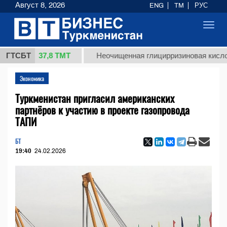
Август 8, 2026
ENG
TM
РУС
Toggl
navig
37,8 ТМТ
г.)
ГТСБТ
Неочищенная глицирризиновая кислота сол
Экономика
Туркменистан пригласил американских
партнёров к участию в проекте газопровода
ТАПИ
БТ
19:40
24.02.2026