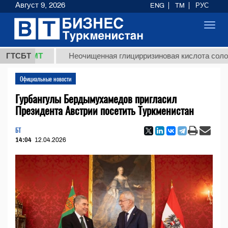
Август 9, 2026
ENG
TM
РУС
Toggl
navig
 ТМТ
ГТСБТ
Неочищенная глицирризиновая кислота солодкового
Официальные новости
Гурбангулы Бердымухамедов пригласил
Президента Австрии посетить Туркменистан
БТ
14:04
12.04.2026