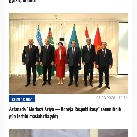
01.08.2026 - 14:14
Resmi habarlar
Astanada “Merkezi Aziýa — Koreýa Respublikasy” sammitiniň
gün tertibi maslahatlaşyldy