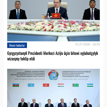
31.07.2026 - 19:23
Resmi habarlar
Gyrgyzystanyň Prezidenti Merkezi Aziýa üçin bitewi syýahatçylyk
wizasyny teklip etdi