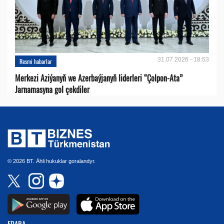
31.07.2026 - 18:53
Resmi habarlar
Merkezi Aziýanyň we Azerbaýjanyň liderleri “Çolpon-Ata”
Jarnamasyna gol çekdiler
© 2026 BT. Ähli hukuklar goralandyr.
EDARA