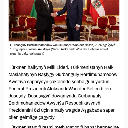
Gurbanguly Berdimuhamedow we Aleksandr Wan der Bellen, 2026-njy ýylyň
10-njy apreli, Wena, Awstriýa (Surat: Aleksandr Wan der Belleniň sosial
ulgamlardaky sahypasy)
Türkmen halkynyň Milli Lideri, Türkmenistanyň Halk
Maslahatynyň Başlygy Gurbanguly Berdimuhamedow
Awstriýa saparynyň çäklerinde şenbe güni ýurduň
Federal Prezidenti Aleksandr Wan der Bellen bilen
duşuşdy. Duşuşygyň dowamynda Gurbanguly
Berdimuhamedow Awstriýa Respublikasynyň
Prezidentini özi üçin amatly wagtda Aşgabada sapar
bilen gelmäge çagyrdy.
Türkmenistanyň resmi metbugatynyň habar bermegine