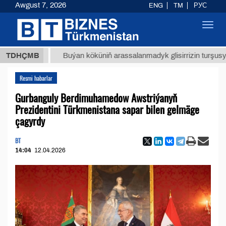
Awgust 7, 2026
ENG
TM
РУС
Toggl
navig
ТМТ
$1
TDHÇMB
Buýan köküniň arassalanmadyk glisirrizin turşusy (t.)
Resmi habarlar
Gurbanguly Berdimuhamedow Awstriýanyň
Prezidentini Türkmenistana sapar bilen gelmäge
çagyrdy
BT
14:04
12.04.2026