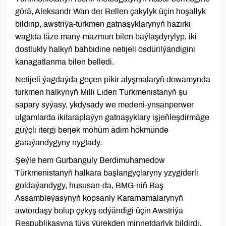
görä, Aleksandr Wan der Bellen çakylyk üçin hoşallyk
bildirip, awstriýa-türkmen gatnaşyklarynyň häzirki
wagtda täze many-mazmun bilen baýlaşdyrylyp, iki
dostlukly halkyň bähbidine netijeli ösdürilýändigini
kanagatlanma bilen belledi.
Netijeli ýagdaýda geçen pikir alyşmalaryň dowamynda
türkmen halkynyň Milli Lideri Türkmenistanyň şu
sapary syýasy, ykdysady we medeni-ynsanperwer
ulgamlarda ikitaraplaýyn gatnaşyklary işjeňleşdirmäge
güýçli itergi berjek möhüm ädim hökmünde
garaýandygyny nygtady.
Şeýle hem Gurbanguly Berdimuhamedow
Türkmenistanyň halkara başlangyçlaryny yzygiderli
goldaýandygy, hususan-da, BMG-niň Baş
Assambleýasynyň köpsanly Kararnamalarynyň
awtordaşy bolup çykyş edýändigi üçin Awstriýa
Respublikasyna tüýs ýürekden minnetdarlyk bildirdi.