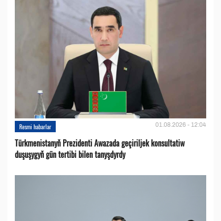
01.08.2026 - 12:04
Resmi habarlar
Türkmenistanyň Prezidenti Awazada geçiriljek konsultatiw
duşuşygyň gün tertibi bilen tanyşdyrdy