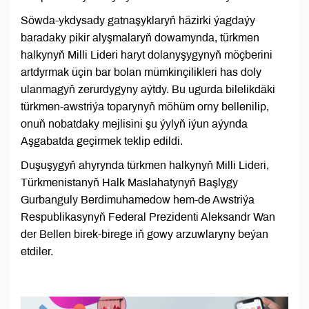
Söwda-ykdysady gatnaşyklaryň häzirki ýagdaýy
baradaky pikir alyşmalaryň dowamynda, türkmen
halkynyň Milli Lideri haryt dolanyşygynyň möçberini
artdyrmak üçin bar bolan mümkinçilikleri has doly
ulanmagyň zerurdygyny aýtdy. Bu ugurda bilelikdäki
türkmen-awstriýa toparynyň möhüm orny bellenilip,
onuň nobatdaky mejlisini şu ýylyň iýun aýynda
Aşgabatda geçirmek teklip edildi.
Duşuşygyň ahyrynda türkmen halkynyň Milli Lideri,
Türkmenistanyň Halk Maslahatynyň Başlygy
Gurbanguly Berdimuhamedow hem-de Awstriýa
Respublikasynyň Federal Prezidenti Aleksandr Wan
der Bellen birek-birege iň gowy arzuwlaryny beýan
etdiler.