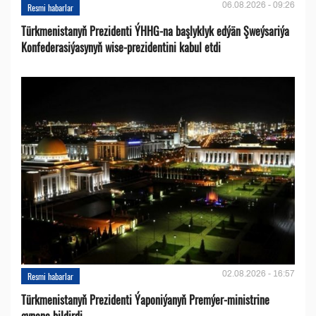
06.08.2026 - 09:26
Resmi habarlar
Türkmenistanyň Prezidenti ÝHHG-na başlyklyk edýän Şweýsariýa
Konfederasiýasynyň wise-prezidentini kabul etdi
02.08.2026 - 16:57
Resmi habarlar
Türkmenistanyň Prezidenti Ýaponiýanyň Premýer-ministrine
gynanç bildirdi