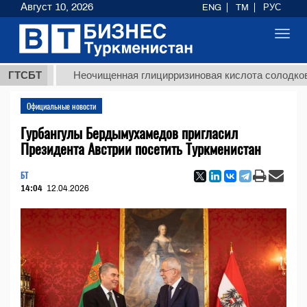
Август 10, 2026
ENG
TM
РУС
Toggl
navig
Т
ГТСБТ
Неочищенная глицирризиновая кислота солодкового ко
Официальные новости
Гурбангулы Бердымухамедов пригласил
Президента Австрии посетить Туркменистан
БТ
14:04
12.04.2026