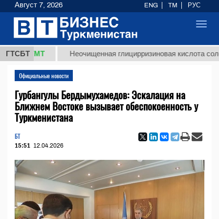
Август 7, 2026
ENG
TM
РУС
Toggl
navig
8 ТМТ
ГТСБТ
Неочищенная глицирризиновая кислота солодковог
Официальные новости
Гурбангулы Бердымухамедов: Эскалация на
Ближнем Востоке вызывает обеспокоенность у
Туркменистана
БТ
15:51
12.04.2026