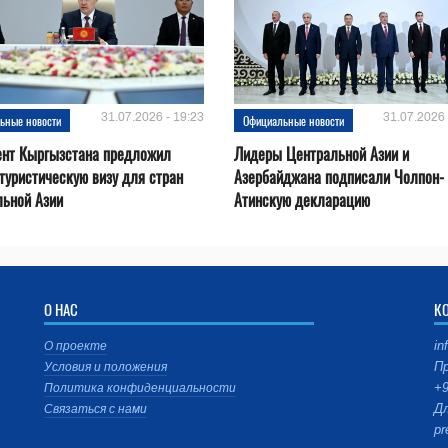
31.07.2026 - 19:23
31.07.2026 
ьные новости
Официальные новости
ент Кыргызстана предложил
Лидеры Центральной Азии и
туристическую визу для стран
Азербайджана подписали Чолпон-
льной Азии
Атинскую декларацию
О НАС
К
in
О проекте
Пр
Условия и положения
+9
Политика конфиденциальности
Дл
Связаться с нами
pr