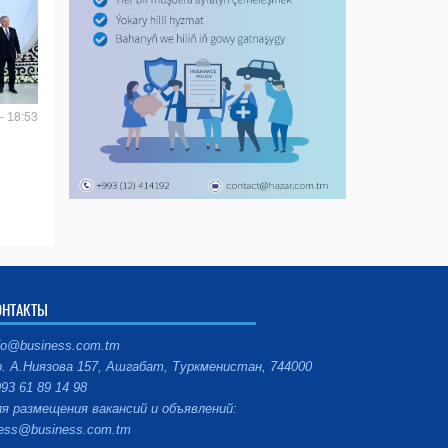
- 18:53
ОНТАКТЫ
fo@business.com.tm
. А.Ниязова 157, Ашгабат, Туркменистан, 744000
93 61 89 14 98
я размещения вакансий и объявлений:
ess@business.com.tm