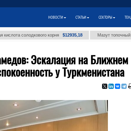
НОВОСТИ
СТАТЬИ
СЕКТОРЫ
ТЕН
$12935,18
а солодкового корня
Мазут топочный малосер
медов: Эскалация на Ближнем
покоенность у Туркменистана