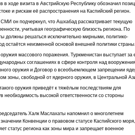
 в ходе визита в Австрийскую Республику обозначил пози
токе и рискам её распространения на Каспийский регион.
 СМИ он подчеркнул, что Ашхабад рассматривает текущую
оенности, учитывая географическую близость региона. По
ы должны решаться исключительно мирными, политико-
од остаётся неизменной основой внешней политики страны
оружия массового поражения. Туркменистан выступает за 
ждународных соглашениях в сфере контроля над вооружени
ерного оружия и Договор о всеобъемлющем запрещении яд
ом зоны, свободной от ядерного оружия, в Центральной Аз
такого оружия приведёт к тяжёлым последствиям для
ув необходимость высокой ответственности со стороны
Председатель Халк Маслахаты напомнил о многолетнем
 значении Конвенции о правовом статусе Каспийского моря
яет статус региона как зоны мира и запрещает военное