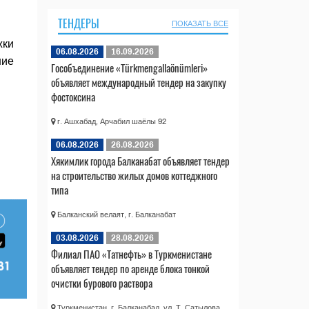
ТЕНДЕРЫ
ПОКАЗАТЬ ВСЕ
жки
06.08.2026
16.09.2026
ние
Гособъединение «Türkmengallaönümleri»
объявляет международный тендер на закупку
фостоксина
г. Ашхабад, Арчабил шаёлы 92
06.08.2026
26.08.2026
Хякимлик города Балканабат объявляет тендер
на строительство жилых домов коттеджного
типа
Балканский велаят, г. Балканабат
03.08.2026
28.08.2026
Филиал ПАО «Татнефть» в Туркменистане
объявляет тендер по аренде блока тонкой
очистки бурового раствора
Туркменистан, г. Балканабад, ул. Т. Сатылова,