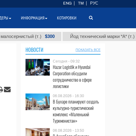
ENG
TM
РУС
ДЕРЫ
ИНФОРМАЦИЯ
КОТИРОВКИ
$300
$86 000
нистый (т.)
Йод технический марки "А" (т.)
НОВОСТИ
ПОКАЗАТЬ ВСЕ
Сегодня - 09:32
Hazar Logistik и Hyundai
Corporation обсудили
сотрудничество в сфере
логистики
06.08.2026 - 16:30
В Бухаре планируют создать
культурно-туристический
комплекс «Маленький
Туркменистан»
06.08.2026 - 13:50