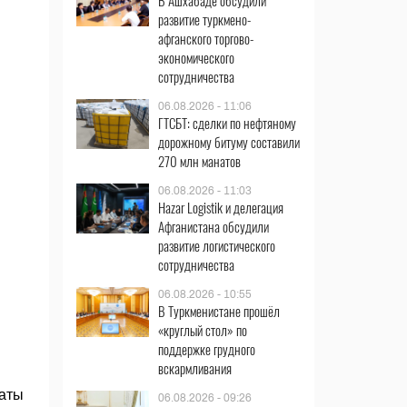
В Ашхабаде обсудили
развитие туркмено-
афганского торгово-
экономического
сотрудничества
06.08.2026 - 11:06
ГТСБТ: сделки по нефтяному
дорожному битуму составили
270 млн манатов
06.08.2026 - 11:03
Hazar Logistik и делегация
Афганистана обсудили
развитие логистического
сотрудничества
06.08.2026 - 10:55
В Туркменистане прошёл
«круглый стол» по
поддержке грудного
вскармливания
хаты
06.08.2026 - 09:26