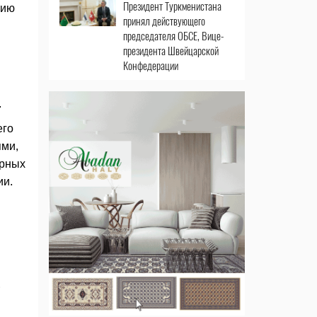
Президент Туркменистана
цию
принял действующего
председателя ОБСЕ, Вице-
президента Швейцарской
Конфедерации
.
его
ями,
ерных
ии.
,