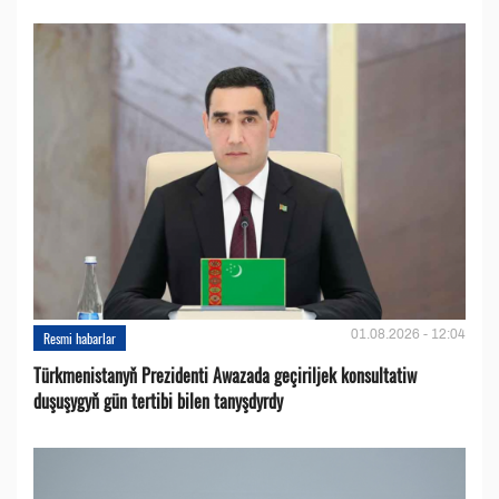
01.08.2026 - 12:04
Resmi habarlar
Türkmenistanyň Prezidenti Awazada geçiriljek konsultatiw
duşuşygyň gün tertibi bilen tanyşdyrdy