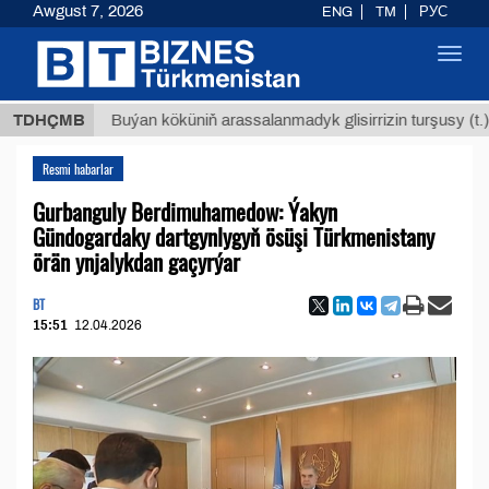
Awgust 7, 2026
ENG
TM
РУС
Toggl
navig
$1293
TDHÇMB
Buýan köküniň arassalanmadyk glisirrizin turşusy (t.)
Resmi habarlar
Gurbanguly Berdimuhamedow: Ýakyn
Gündogardaky dartgynlygyň ösüşi Türkmenistany
örän ynjalykdan gaçyrýar
BT
15:51
12.04.2026