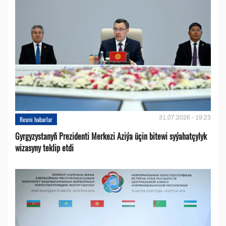
31.07.2026 - 19:23
Resmi habarlar
Gyrgyzystanyň Prezidenti Merkezi Aziýa üçin bitewi syýahatçylyk
wizasyny teklip etdi