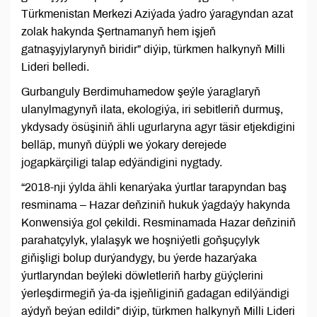
Türkmenistan Merkezi Aziýada ýadro ýaragyndan azat
zolak hakynda Şertnamanyň hem işjeň
gatnaşyjylarynyň biridir” diýip, türkmen halkynyň Milli
Lideri belledi.
Gurbanguly Berdimuhamedow şeýle ýaraglaryň
ulanylmagynyň ilata, ekologiýa, iri sebitleriň durmuş,
ykdysady ösüşiniň ähli ugurlaryna agyr täsir etjekdigini
belläp, munyň düýpli we ýokary derejede
jogapkärçiligi talap edýändigini nygtady.
“2018-nji ýylda ähli kenarýaka ýurtlar tarapyndan baş
resminama – Hazar deňziniň hukuk ýagdaýy hakynda
Konwensiýa gol çekildi. Resminamada Hazar deňziniň
parahatçylyk, ylalaşyk we hoşniýetli goňşuçylyk
giňişligi bolup durýandygy, bu ýerde hazarýaka
ýurtlaryndan beýleki döwletleriň harby güýçlerini
ýerleşdirmegiň ýa-da işjeňliginiň gadagan edilýändigi
aýdyň beýan edildi” diýip, türkmen halkynyň Milli Lideri