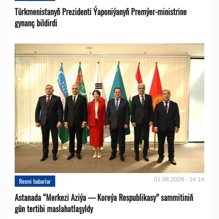
Türkmenistanyň Prezidenti Ýaponiýanyň Premýer-ministrine
gynanç bildirdi
01.08.2026 - 14:14
Resmi habarlar
Astanada “Merkezi Aziýa — Koreýa Respublikasy” sammitiniň
gün tertibi maslahatlaşyldy