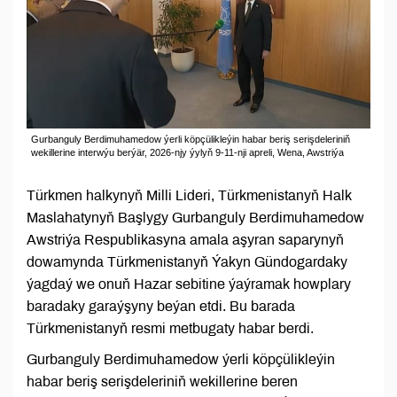
Gurbanguly Berdimuhamedow ýerli köpçülikleýin habar beriş serişdeleriniň
wekillerine interwýu berýär, 2026-njy ýylyň 9-11-nji apreli, Wena, Awstriýa
Türkmen halkynyň Milli Lideri, Türkmenistanyň Halk
Maslahatynyň Başlygy Gurbanguly Berdimuhamedow
Awstriýa Respublikasyna amala aşyran saparynyň
dowamynda Türkmenistanyň Ýakyn Gündogardaky
ýagdaý we onuň Hazar sebitine ýaýramak howplary
baradaky garaýşyny beýan etdi. Bu barada
Türkmenistanyň resmi metbugaty habar berdi.
Gurbanguly Berdimuhamedow ýerli köpçülikleýin
habar beriş serişdeleriniň wekillerine beren