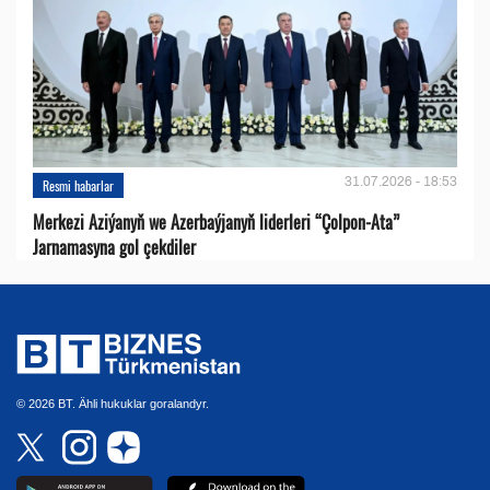
31.07.2026 - 18:53
Resmi habarlar
Merkezi Aziýanyň we Azerbaýjanyň liderleri “Çolpon-Ata”
Jarnamasyna gol çekdiler
© 2026 BT. Ähli hukuklar goralandyr.