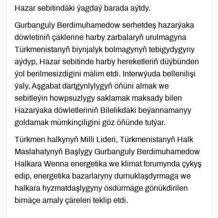
Hazar sebitindäki ýagdaý barada aýtdy.
Gurbanguly Berdimuhamedow serhetdeş hazarýaka
döwletiniň çäklerine harby zarbalaryň urulmagyna
Türkmenistanyň biynjalyk bolmagynyň tebigydygyny
aýdyp, Hazar sebitinde harby hereketleriň düýbünden
ýol berilmesizdigini mälim etdi. Interwýuda bellenilişi
ýaly, Aşgabat dartgynlylygyň öňüni almak we
sebitleýin howpsuzlygy saklamak maksady bilen
Hazarýaka döwletleriniň Bilelikdäki beýannamanyy
goldamak mümkinçiligini göz öňünde tutýar.
Türkmen halkynyň Milli Lideri, Türkmenistanyň Halk
Maslahatynyň Başlygy Gurbanguly Berdimuhamedow
Halkara Wenna energetika we klimat forumynda çykyş
edip, energetika bazarlaryny durnuklaşdyrmaga we
halkara hyzmatdaşlygyny ösdürmäge gönükdirilen
birnäçe amaly çäreleri teklip etdi.