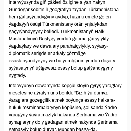
interwýusynda giň çäkleri öz içine alýan Ýakyn
Gündogar sebitiniň geografiýa taýdan Türkmenistana
hem galtaşýandygyny aýdyp, häzirki emele gelen
ýagdaýyň ösüşi Türkmenistany örän ynjalykdan
gaçyrýandygyny belledi. Türkmenistanyň Halk
Maslahatynyň Başlygy ýurduň gapma-garşylykly
ýagdaýlary we dawalary parahatçylykly, syýasy-
diplomatik serişdeler arkaly çözmäge
esaslanýandygyny we bu ýörelgäniň ýurduň daşary
syýasatynyň üýtgewsiz esasy bolup galýandygyny
nygtady.
Interwýunyň dowamynda köpçülikleýin gyryş ýaraglary
meselesine aýratyn üns berildi. “Biziň ýurdumyz
ýaraglara gözegçilik etmek boýunça esasy halkara-
hukuk resminamalarynyň köpüsine, şol sanda Ýadro
ýaragyny ýaýratmazlyk hakynda Şertnama we Ýadro
synaglaryny doly gadagan etmek hakynda Şertnama
gatnaşyjy bolup durýar. Mundan başga-da,