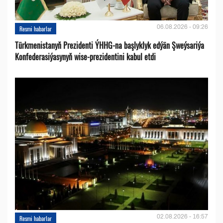
06.08.2026 - 09:26
Resmi habarlar
Türkmenistanyň Prezidenti ÝHHG-na başlyklyk edýän Şweýsariýa
Konfederasiýasynyň wise-prezidentini kabul etdi
02.08.2026 - 16:57
Resmi habarlar