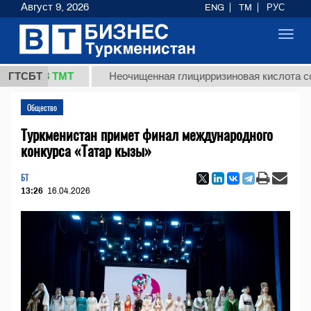
Август 9, 2026
ENG
TM
РУС
Toggl
navig
7,8 ТМТ
ГТСБТ
Неочищенная глицирризиновая кислота солодков
Общество
Туркменистан примет финал международного
конкурса «Татар кызы»
БТ
13:26
16.04.2026