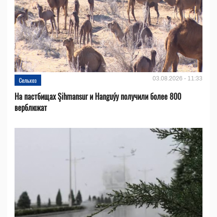
03.08.2026 - 11:33
Сельхоз
На пастбищах Şihmansur и Hanguýy получили более 800
верблюжат