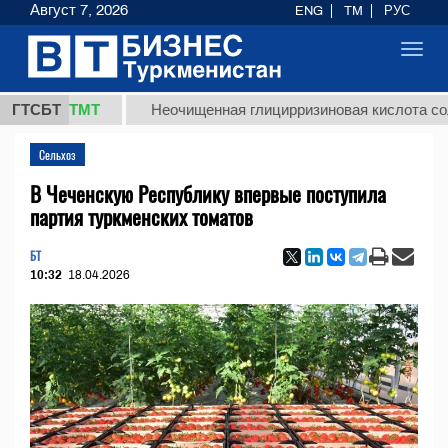
Август 7, 2026
ENG
TM
РУС
Toggl
navig
37,8 ТМТ
ГТСБТ
Неочищенная глицирризиновая кислота солодко
Сельхоз
В Чеченскую Республику впервые поступила
партия туркменских томатов
БТ
10:32
18.04.2026