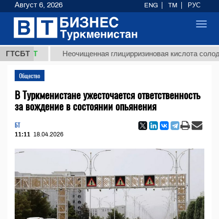
Август 6, 2026
ENG
TM
РУС
Toggl
navig
ТМТ
ГТСБТ
Неочищенная глицирризиновая кислота солодкового 
Общество
В Туркменистане ужесточается ответственность
за вождение в состоянии опьянения
БТ
11:11
18.04.2026