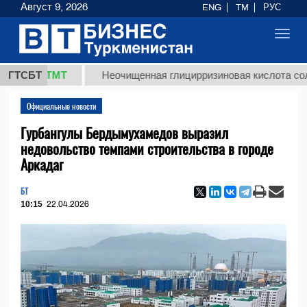
Август 9, 2026
ENG
TM
РУС
Toggl
navig
,8 ТМТ
ГТСБТ
Неочищенная глицирризиновая кислота солодково
Официальные новости
Гурбангулы Бердымухамедов выразил
недовольство темпами строительства в городе
Аркадаг
БТ
10:15
22.04.2026